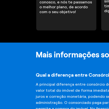
si
conosco, e nós te passamos
ti
o melhor plano, de acordo
di
com o seu objetivo!
Mais informações so
Qual a diferença entre Consórc
A principal diferença entre consórcio 
valor total do imóvel de forma imediat
juros e correção monetária, podendo se
administração. O consorciado paga parc
permite a compra do imóvel. No financ