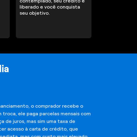
contemplado, seu crédito é
liberado e você conquista
seu objetivo.
ia
financiamento, o comprador recebe o
m troca, ele paga parcelas mensais com
ça de juros, mas sim uma taxa de
er acesso à carta de crédito, que
imediata, mas com custo mais elevado