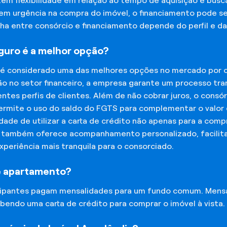
tem flexibilidade em relação ao tempo de aquisição e bu
tem urgência na compra do imóvel, o financiamento pode s
lha entre consórcio e financiamento depende do perfil e 
eguro é a melhor opção?
 é considerado uma das melhores opções no mercado por of
o no setor financeiro, a empresa garante um processo tra
tes perfis de clientes. Além de não cobrar juros, o cons
rmite o uso do saldo do FGTS para complementar o valor d
lidade de utilizar a carta de crédito não apenas para a co
o também oferece acompanhamento personalizado, facilit
experiência mais tranquila para o consorciado.
e apartamento?
icipantes pagam mensalidades para um fundo comum. Mens
bendo uma carta de crédito para comprar o imóvel à vista.