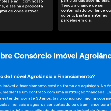
participa das assembleias.
mples e ágil, com nosso
Tendo a chance de ser
me, e assina a proposta
contemplado por lance ou
gital de onde estiver.
sorteio. Basta manter as
parcelas em dia.
bre Consórcio Imóvel Agrolând
io de Imóvel Agrolândia e Financiamento?
de imóvel e financiamento está na forma de aquisição. No 
a, mediante um contrato com uma instituição financeira. E
 estender por até 30 anos. Já no consórcio, não há cobran
elas mensais e aguarda ser sorteado ou dá um lance para t
iamento, há a possibilidade de comprar o imóvel de forma 