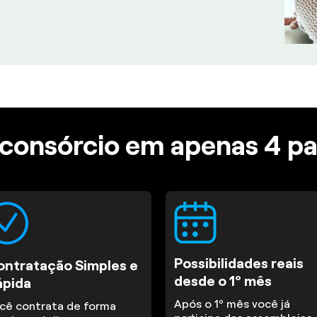
consórcio em apenas 4 p
Possibilidades reais
ontratação Simples e
desde o 1º mês
ápida
Após o 1º mês você já
cê contrata de forma