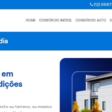
(12) 996
HOME
CONSÓRCIO IMÓVEL
CONSÓRCIO AUTO
O
dia
l em
dições
ento ou terreno; ou mesmo