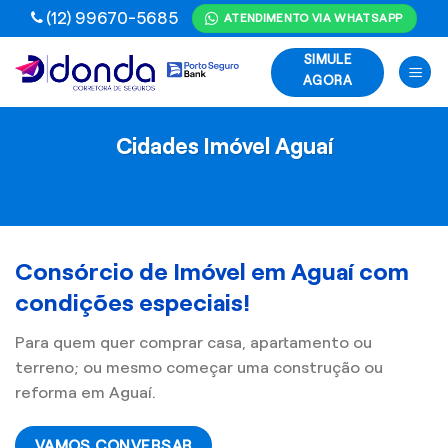
Skip
(12) 99670-5685
ATENDIMENTO VIA WHATSAPP
to
SIMULE
content
AGORA
Cidades Imóvel Aguaí
Consórcio de Imóvel em Aguaí com
condições especiais!
Para quem quer comprar casa, apartamento ou
terreno; ou mesmo começar uma construção ou
reforma em Aguaí.
VAMOS CONVERSAR