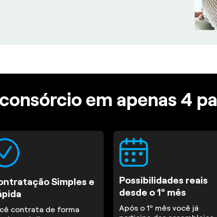
consórcio em apenas 4 p
Possibilidades reais
ontratação Simples e
desde o 1º mês
ápida
Após o 1º mês você já
cê contrata de forma