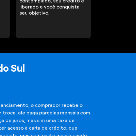
contemplado, seu crédito é
liberado e você conquista
seu objetivo.
do Sul
financiamento, o comprador recebe o
m troca, ele paga parcelas mensais com
ça de juros, mas sim uma taxa de
er acesso à carta de crédito, que
imediata, mas com custo mais elevado