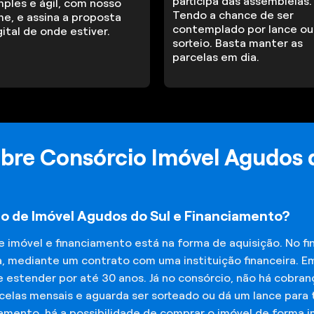
participa das assembleias.
mples e ágil, com nosso
Tendo a chance de ser
me, e assina a proposta
contemplado por lance ou
gital de onde estiver.
sorteio. Basta manter as
parcelas em dia.
bre Consórcio Imóvel Agudos 
io de Imóvel Agudos do Sul e Financiamento?
de imóvel e financiamento está na forma de aquisição. No 
a, mediante um contrato com uma instituição financeira. E
 estender por até 30 anos. Já no consórcio, não há cobran
elas mensais e aguarda ser sorteado ou dá um lance para t
iamento, há a possibilidade de comprar o imóvel de forma 