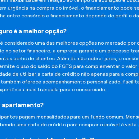
tem flexibilidade em relação ao tempo de aquisição e bu
tem urgência na compra do imóvel, o financiamento pode s
lha entre consórcio e financiamento depende do perfil e 
eguro é a melhor opção?
 é considerado uma das melhores opções no mercado por of
o no setor financeiro, a empresa garante um processo tra
tes perfis de clientes. Além de não cobrar juros, o cons
rmite o uso do saldo do FGTS para complementar o valor d
lidade de utilizar a carta de crédito não apenas para a co
o também oferece acompanhamento personalizado, facilit
experiência mais tranquila para o consorciado.
e apartamento?
icipantes pagam mensalidades para um fundo comum. Mens
bendo uma carta de crédito para comprar o imóvel à vista.