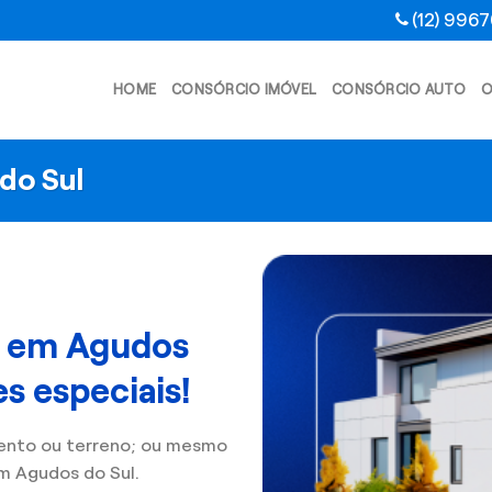
(12) 996
HOME
CONSÓRCIO IMÓVEL
CONSÓRCIO AUTO
O
do Sul
l em Agudos
s especiais!
ento ou terreno; ou mesmo
m Agudos do Sul.