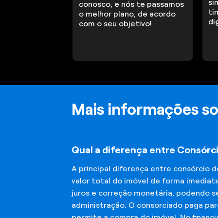
si
conosco, e nós te passamos
ti
o melhor plano, de acordo
di
com o seu objetivo!
Mais informações so
Qual a diferença entre Consórc
A principal diferença entre consórcio 
valor total do imóvel de forma imediat
juros e correção monetária, podendo se
administração. O consorciado paga parc
permite a compra do imóvel. No financ