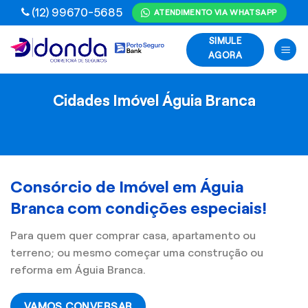
Skip
(12) 99670-5685
ATENDIMENTO VIA WHATSAPP
to
SIMULE
content
AGORA
Cidades Imóvel Águia Branca
Consórcio de Imóvel em Águia
Branca com condições especiais!
Para quem quer comprar casa, apartamento ou
terreno; ou mesmo começar uma construção ou
reforma em Águia Branca.
VAMOS CONVERSAR