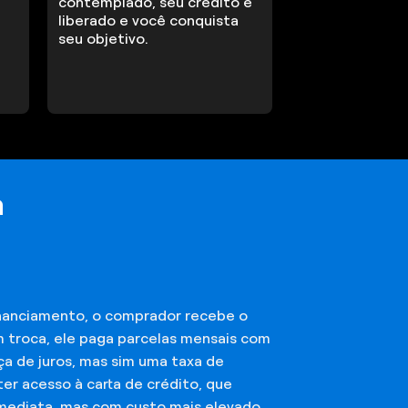
contemplado, seu crédito é
liberado e você conquista
seu objetivo.
a
financiamento, o comprador recebe o
m troca, ele paga parcelas mensais com
ça de juros, mas sim uma taxa de
er acesso à carta de crédito, que
imediata, mas com custo mais elevado