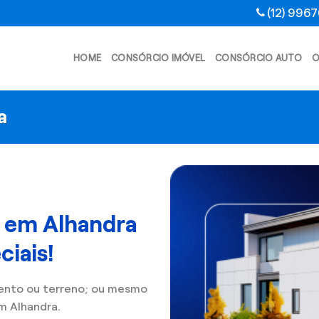
(12) 996
HOME
CONSÓRCIO IMÓVEL
CONSÓRCIO AUTO
O
a
l em Alhandra
iais!
ento ou terreno; ou mesmo
m Alhandra.