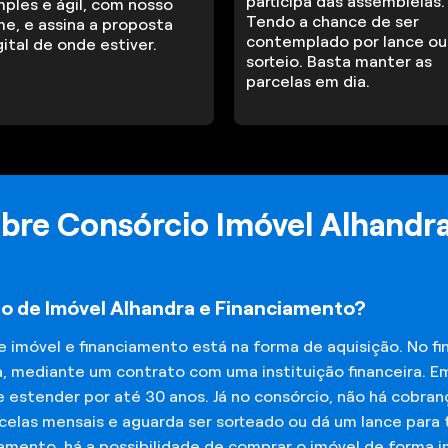
participa das assembleias.
mples e ágil, com nosso
Tendo a chance de ser
me, e assina a proposta
contemplado por lance ou
gital de onde estiver.
sorteio. Basta manter as
parcelas em dia.
bre Consórcio Imóvel Alhandr
io de Imóvel Alhandra e Financiamento?
de imóvel e financiamento está na forma de aquisição. No 
a, mediante um contrato com uma instituição financeira. E
 estender por até 30 anos. Já no consórcio, não há cobran
elas mensais e aguarda ser sorteado ou dá um lance para t
iamento, há a possibilidade de comprar o imóvel de forma 