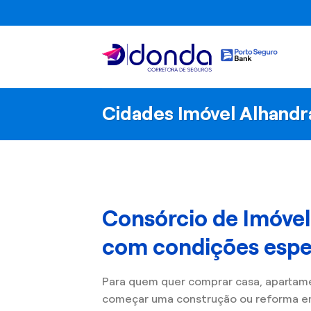
Skip
to
content
Cidades Imóvel Alhandr
Consórcio de Imóve
com condições espec
Para quem quer comprar casa, apartam
começar uma construção ou reforma e