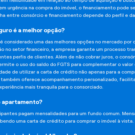
tem flexibilidade em relação ao tempo de aquisição e bu
tem urgência na compra do imóvel, o financiamento pode s
lha entre consórcio e financiamento depende do perfil e 
eguro é a melhor opção?
 é considerado uma das melhores opções no mercado por of
o no setor financeiro, a empresa garante um processo tra
tes perfis de clientes. Além de não cobrar juros, o cons
rmite o uso do saldo do FGTS para complementar o valor d
lidade de utilizar a carta de crédito não apenas para a co
o também oferece acompanhamento personalizado, facilit
experiência mais tranquila para o consorciado.
e apartamento?
icipantes pagam mensalidades para um fundo comum. Mens
bendo uma carta de crédito para comprar o imóvel à vista.