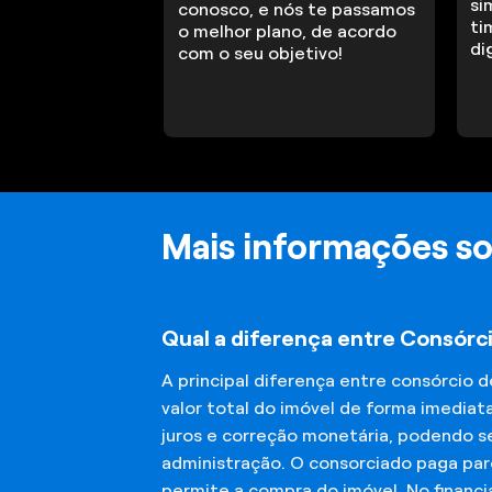
si
conosco, e nós te passamos
ti
o melhor plano, de acordo
di
com o seu objetivo!
Mais informações so
Qual a diferença entre Consórc
A principal diferença entre consórcio 
valor total do imóvel de forma imediat
juros e correção monetária, podendo se
administração. O consorciado paga parc
permite a compra do imóvel. No financ