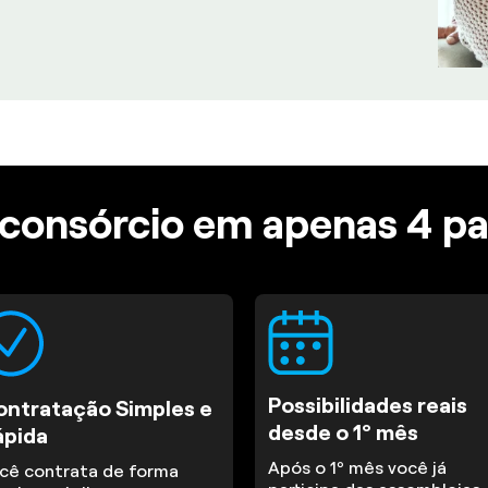
consórcio em apenas 4 p
Possibilidades reais
ontratação Simples e
desde o 1º mês
ápida
Após o 1º mês você já
cê contrata de forma