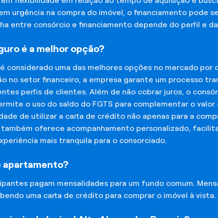
tem flexibilidade em relação ao tempo de aquisição e bu
tem urgência na compra do imóvel, o financiamento pode s
lha entre consórcio e financiamento depende do perfil e 
eguro é a melhor opção?
 é considerado uma das melhores opções no mercado por of
o no setor financeiro, a empresa garante um processo tra
tes perfis de clientes. Além de não cobrar juros, o cons
rmite o uso do saldo do FGTS para complementar o valor d
lidade de utilizar a carta de crédito não apenas para a co
o também oferece acompanhamento personalizado, facilit
experiência mais tranquila para o consorciado.
e apartamento?
icipantes pagam mensalidades para um fundo comum. Mens
bendo uma carta de crédito para comprar o imóvel à vista.