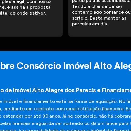
participa das assembleias.
mples e ágil, com nosso
Tendo a chance de ser
me, e assina a proposta
contemplado por lance ou
gital de onde estiver.
sorteio. Basta manter as
parcelas em dia.
bre Consórcio Imóvel Alto Aleg
o de Imóvel Alto Alegre dos Parecis e Financia
de imóvel e financiamento está na forma de aquisição. No 
a, mediante um contrato com uma instituição financeira. E
 estender por até 30 anos. Já no consórcio, não há cobran
elas mensais e aguarda ser sorteado ou dá um lance para t
iamento, há a possibilidade de comprar o imóvel de forma 