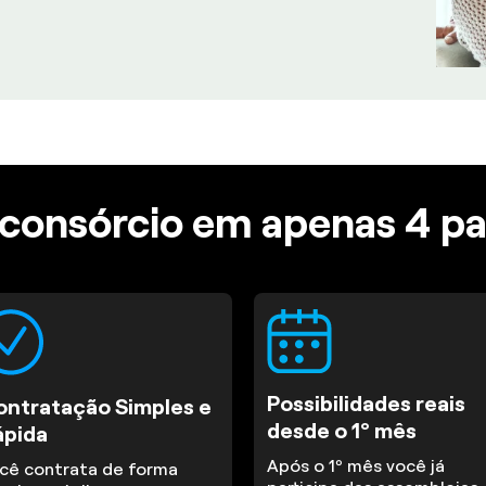
consórcio em apenas 4 p
Possibilidades reais
ontratação Simples e
desde o 1º mês
ápida
Após o 1º mês você já
cê contrata de forma