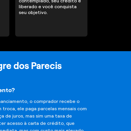
contemplado, seu crédito é
liberado e você conquista
seu objetivo.
re dos Parecis
mento?
financiamento, o comprador recebe o
m troca, ele paga parcelas mensais com
ça de juros, mas sim uma taxa de
er acesso à carta de crédito, que
imediata, mas com custo mais elevado