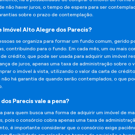
 de não haver juros, o tempo de espera para ser contempla
garantias sobre o prazo de contemplação.
Imóvel Alto Alegre dos Parecis?
essoas se organiza para formar um fundo comum, gerido p
s, contribuindo para o fundo. Em cada mês, um ou mais c
 de crédito, que pode ser usada para adquirir um imóvel r
nça de juros, apenas uma taxa de administração sobre o va
ar o imóvel à vista, utilizando o valor da carta de crédit
is não há garantia de quando serão contemplados, o que p
o.
 dos Parecis vale a pena?
na para quem busca uma forma de adquirir um imóvel de man
os, pois o consórcio cobra apenas uma taxa de administra
o, é importante considerar que o consórcio exige paciênc