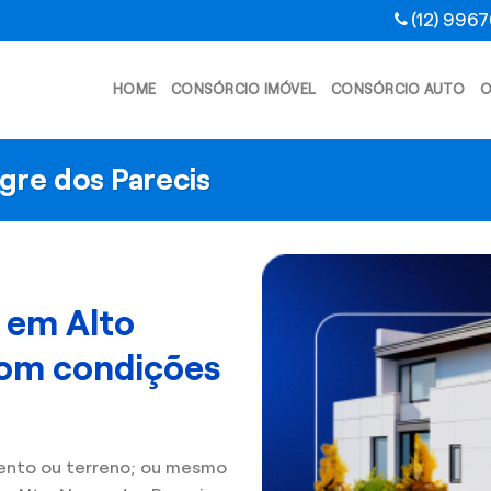
(12) 996
HOME
CONSÓRCIO IMÓVEL
CONSÓRCIO AUTO
O
gre dos Parecis
 em Alto
com condições
ento ou terreno; ou mesmo