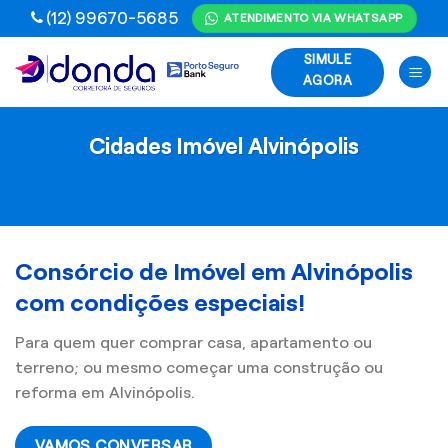
Skip
(12) 99670-5685
ATENDIMENTO VIA WHATSAPP
to
SIMULE
content
AGORA
Cidades Imóvel Alvinópolis
Consórcio de Imóvel em Alvinópolis
com condições especiais!
Para quem quer comprar casa, apartamento ou
terreno; ou mesmo começar uma construção ou
reforma em Alvinópolis.
VAMOS CONVERSAR