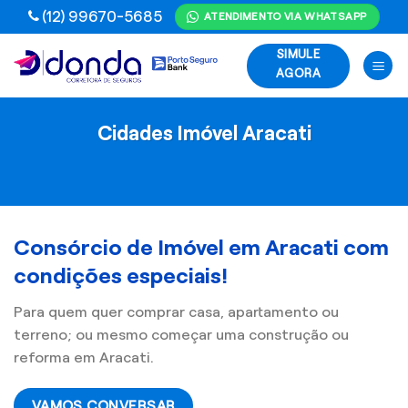
Skip
(12) 99670-5685
ATENDIMENTO VIA WHATSAPP
to
SIMULE
content
AGORA
Cidades Imóvel Aracati
Consórcio de Imóvel em Aracati com
condições especiais!
Para quem quer comprar casa, apartamento ou
terreno; ou mesmo começar uma construção ou
reforma em Aracati.
VAMOS CONVERSAR