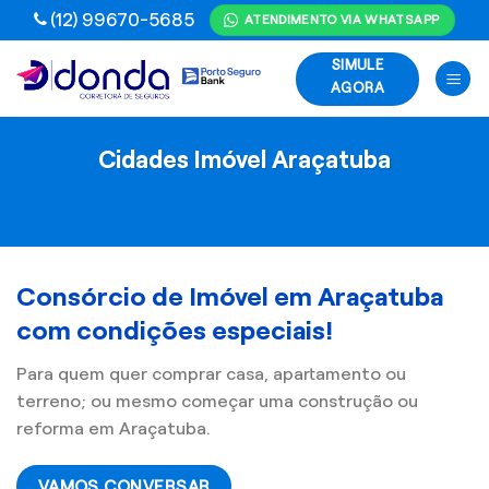
Skip
(12) 99670-5685
ATENDIMENTO VIA WHATSAPP
to
SIMULE
content
AGORA
Cidades Imóvel Araçatuba
Consórcio de Imóvel em Araçatuba
com condições especiais!
Para quem quer comprar casa, apartamento ou
terreno; ou mesmo começar uma construção ou
reforma em Araçatuba.
VAMOS CONVERSAR