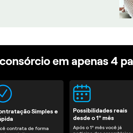
consórcio em apenas 4 p
Possibilidades reais
ontratação Simples e
desde o 1º mês
ápida
Após o 1º mês você já
cê contrata de forma