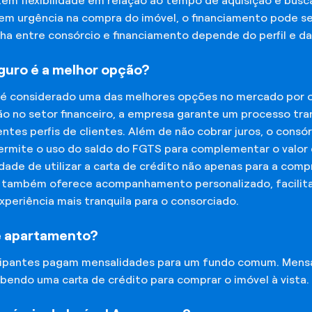
tem flexibilidade em relação ao tempo de aquisição e bu
tem urgência na compra do imóvel, o financiamento pode s
lha entre consórcio e financiamento depende do perfil e 
eguro é a melhor opção?
 é considerado uma das melhores opções no mercado por of
o no setor financeiro, a empresa garante um processo tra
tes perfis de clientes. Além de não cobrar juros, o cons
rmite o uso do saldo do FGTS para complementar o valor d
lidade de utilizar a carta de crédito não apenas para a co
o também oferece acompanhamento personalizado, facilit
experiência mais tranquila para o consorciado.
e apartamento?
icipantes pagam mensalidades para um fundo comum. Mens
bendo uma carta de crédito para comprar o imóvel à vista.