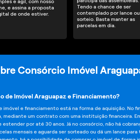
participa das assembleias.
mples e ágil, com nosso
Tendo a chance de ser
me, e assina a proposta
contemplado por lance ou
gital de onde estiver.
sorteio. Basta manter as
parcelas em dia.
obre Consórcio Imóvel Araguap
io de Imóvel Araguapaz e Financiamento?
de imóvel e financiamento está na forma de aquisição. No 
a, mediante um contrato com uma instituição financeira. E
 estender por até 30 anos. Já no consórcio, não há cobran
elas mensais e aguarda ser sorteado ou dá um lance para t
iamento, há a possibilidade de comprar o imóvel de forma 