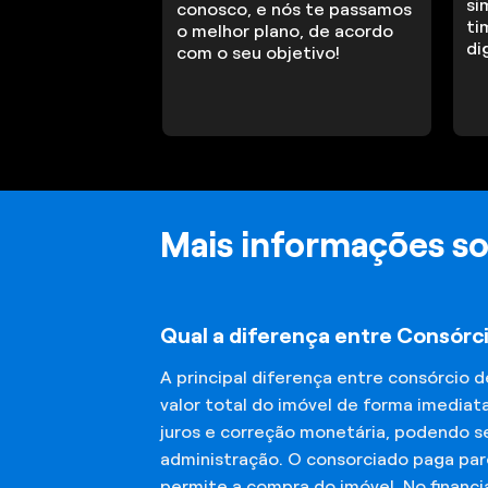
si
conosco, e nós te passamos
ti
o melhor plano, de acordo
di
com o seu objetivo!
Mais informações s
Qual a diferença entre Consórc
A principal diferença entre consórcio 
valor total do imóvel de forma imediat
juros e correção monetária, podendo se
administração. O consorciado paga parc
permite a compra do imóvel. No financ