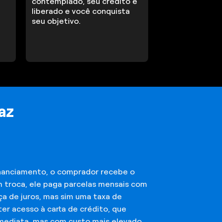
contemplado, seu crédito é
liberado e você conquista
seu objetivo.
az
financiamento, o comprador recebe o
m troca, ele paga parcelas mensais com
ça de juros, mas sim uma taxa de
er acesso à carta de crédito, que
imediata, mas com custo mais elevado