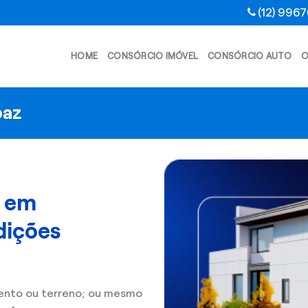
(12) 996
HOME
CONSÓRCIO IMÓVEL
CONSÓRCIO AUTO
O
paz
l em
dições
ento ou terreno; ou mesmo