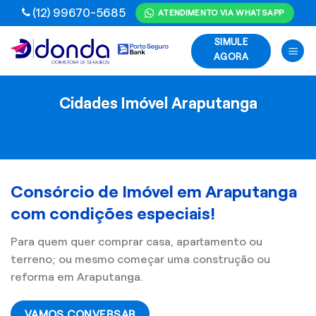
Skip
(12) 99670-5685
ATENDIMENTO VIA WHATSAPP
to
SIMULE
content
AGORA
Cidades Imóvel Araputanga
Consórcio de Imóvel em Araputanga
com condições especiais!
Para quem quer comprar casa, apartamento ou
terreno; ou mesmo começar uma construção ou
reforma em Araputanga.
VAMOS CONVERSAR