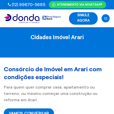
Skip
(12) 99670-5685
ATENDIMENTO VIA WHATSAPP
to
SIMULE
content
AGORA
Cidades Imóvel Arari
Consórcio de Imóvel em Arari com
condições especiais!
Para quem quer comprar casa, apartamento ou
terreno; ou mesmo começar uma construção ou
reforma em Arari.
VAMOS CONVERSAR