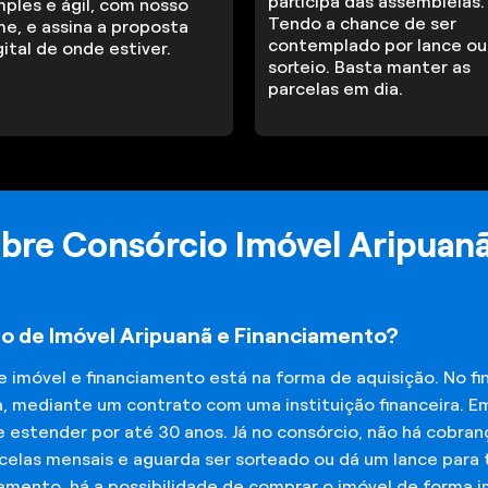
participa das assembleias.
mples e ágil, com nosso
Tendo a chance de ser
me, e assina a proposta
contemplado por lance ou
gital de onde estiver.
sorteio. Basta manter as
parcelas em dia.
bre Consórcio Imóvel Aripuan
io de Imóvel Aripuanã e Financiamento?
de imóvel e financiamento está na forma de aquisição. No 
a, mediante um contrato com uma instituição financeira. E
 estender por até 30 anos. Já no consórcio, não há cobran
elas mensais e aguarda ser sorteado ou dá um lance para t
iamento, há a possibilidade de comprar o imóvel de forma 