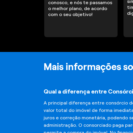
si
conosco, e nós te passamos
ti
o melhor plano, de acordo
di
com o seu objetivo!
Mais informações so
Qual a diferença entre Consórc
A principal diferença entre consórcio 
valor total do imóvel de forma imediat
juros e correção monetária, podendo se
administração. O consorciado paga parc
permite a compra do imóvel. No financ