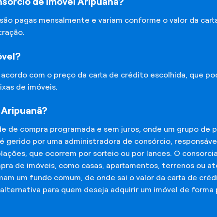
sórcio de Imóvel Aripuanã?
 são pagas mensalmente e variam conforme o valor da cart
tração.
óvel?
e acordo com o preço da carta de crédito escolhida, que p
ixas de imóveis.
 Aripuanã?
de de compra programada e sem juros, onde um grupo de p
 é gerido por uma administradora de consórcio, responsáv
mplações, que ocorrem por sorteio ou por lances. O consor
mpra de imóveis, como casas, apartamentos, terrenos ou a
mam um fundo comum, de onde sai o valor da carta de créd
lternativa para quem deseja adquirir um imóvel de forma 