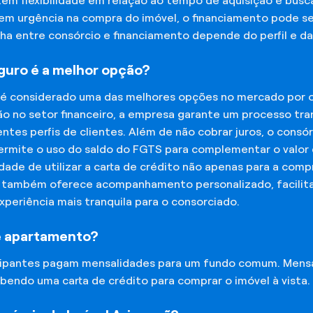
tem flexibilidade em relação ao tempo de aquisição e bu
tem urgência na compra do imóvel, o financiamento pode s
lha entre consórcio e financiamento depende do perfil e 
eguro é a melhor opção?
 é considerado uma das melhores opções no mercado por of
o no setor financeiro, a empresa garante um processo tra
tes perfis de clientes. Além de não cobrar juros, o cons
rmite o uso do saldo do FGTS para complementar o valor d
lidade de utilizar a carta de crédito não apenas para a co
o também oferece acompanhamento personalizado, facilit
experiência mais tranquila para o consorciado.
e apartamento?
icipantes pagam mensalidades para um fundo comum. Mens
bendo uma carta de crédito para comprar o imóvel à vista.