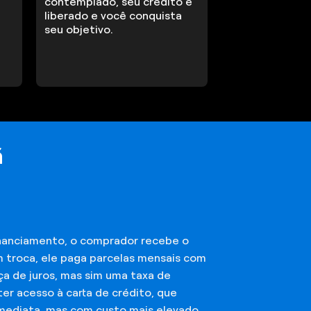
contemplado, seu crédito é
liberado e você conquista
seu objetivo.
ã
financiamento, o comprador recebe o
m troca, ele paga parcelas mensais com
ça de juros, mas sim uma taxa de
er acesso à carta de crédito, que
imediata, mas com custo mais elevado