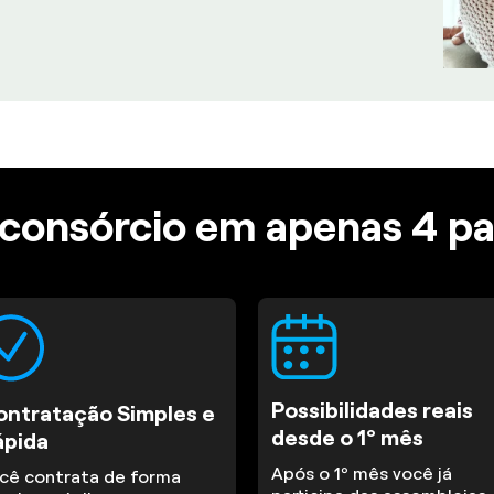
consórcio em apenas 4 p
Possibilidades reais
ontratação Simples e
desde o 1º mês
ápida
Após o 1º mês você já
cê contrata de forma