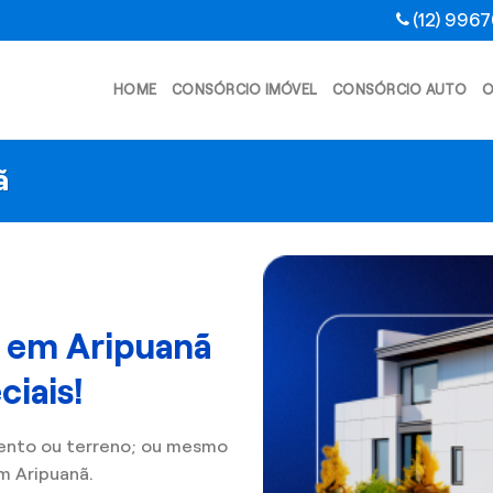
(12) 996
HOME
CONSÓRCIO IMÓVEL
CONSÓRCIO AUTO
O
ã
l em Aripuanã
iais!
ento ou terreno; ou mesmo
m Aripuanã.