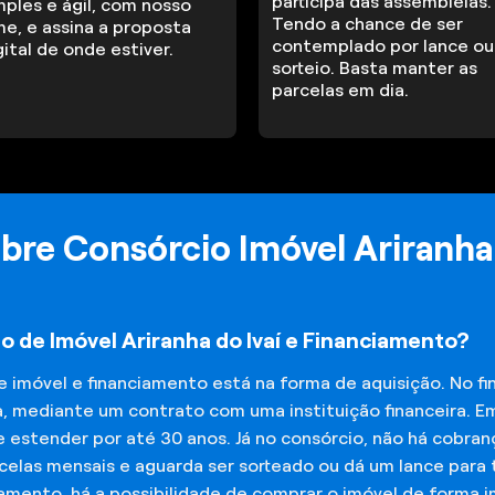
participa das assembleias.
mples e ágil, com nosso
Tendo a chance de ser
me, e assina a proposta
contemplado por lance ou
gital de onde estiver.
sorteio. Basta manter as
parcelas em dia.
bre Consórcio Imóvel Ariranha 
o de Imóvel Ariranha do Ivaí e Financiamento?
de imóvel e financiamento está na forma de aquisição. No 
a, mediante um contrato com uma instituição financeira. E
 estender por até 30 anos. Já no consórcio, não há cobran
elas mensais e aguarda ser sorteado ou dá um lance para t
iamento, há a possibilidade de comprar o imóvel de forma 