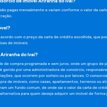
órcio de Imóvel Ariranha do Ivaí?
 são pagas mensalmente e variam conforme o valor da cart
tração.
óvel?
e acordo com o preço da carta de crédito escolhida, que p
ixas de imóveis.
Ariranha do Ivaí?
de de compra programada e sem juros, onde um grupo de p
 é gerido por uma administradora de consórcio, responsáv
mplações, que ocorrem por sorteio ou por lances. O consor
mpra de imóveis, como casas, apartamentos, terrenos ou a
mam um fundo comum, de onde sai o valor da carta de créd
lternativa para quem deseja adquirir um imóvel de forma 