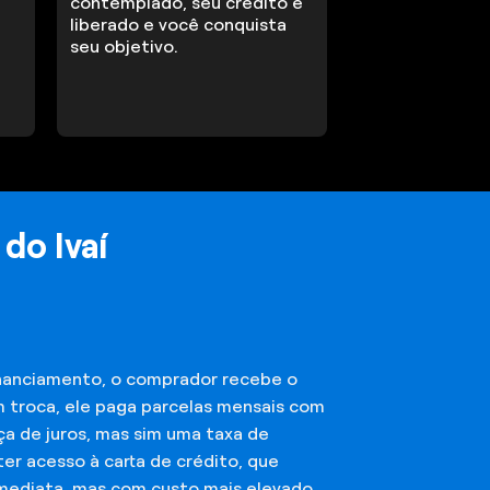
contemplado, seu crédito é
liberado e você conquista
seu objetivo.
do Ivaí
financiamento, o comprador recebe o
m troca, ele paga parcelas mensais com
ça de juros, mas sim uma taxa de
er acesso à carta de crédito, que
imediata, mas com custo mais elevado