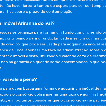
 de não haver juros, o tempo de espera para ser contempla
garantias sobre o prazo de contemplação.
Imóvel Ariranha do Ivaí?
essoas se organiza para formar um fundo comum, gerido p
s, contribuindo para o fundo. Em cada mês, um ou mais c
 de crédito, que pode ser usada para adquirir um imóvel r
nça de juros, apenas uma taxa de administração sobre o va
ar o imóvel à vista, utilizando o valor da carta de crédit
is não há garantia de quando serão contemplados, o que p
o.
Ivaí vale a pena?
na para quem busca uma forma de adquirir um imóvel de man
os, pois o consórcio cobra apenas uma taxa de administra
o, é importante considerar que o consórcio exige paciênc