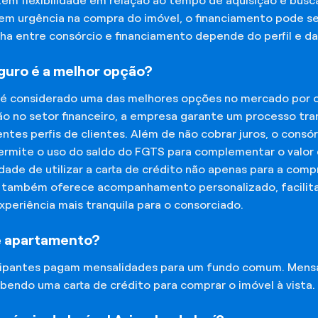
tem flexibilidade em relação ao tempo de aquisição e bu
tem urgência na compra do imóvel, o financiamento pode s
lha entre consórcio e financiamento depende do perfil e 
eguro é a melhor opção?
 é considerado uma das melhores opções no mercado por of
o no setor financeiro, a empresa garante um processo tra
tes perfis de clientes. Além de não cobrar juros, o cons
rmite o uso do saldo do FGTS para complementar o valor d
lidade de utilizar a carta de crédito não apenas para a co
o também oferece acompanhamento personalizado, facilit
experiência mais tranquila para o consorciado.
e apartamento?
icipantes pagam mensalidades para um fundo comum. Mens
bendo uma carta de crédito para comprar o imóvel à vista.