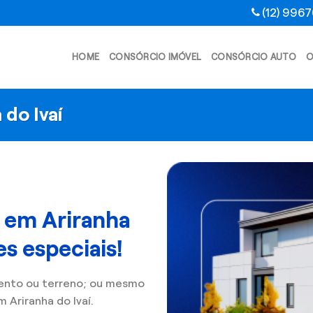
(12) 996
HOME
CONSÓRCIO IMÓVEL
CONSÓRCIO AUTO
O
 do Ivaí
 em Ariranha
s especiais!
ento ou terreno; ou mesmo
Ariranha do Ivaí.