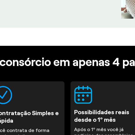
consórcio em apenas 4 p
Possibilidades reais
ontratação Simples e
desde o 1º mês
ápida
Após o 1º mês você já
cê contrata de forma