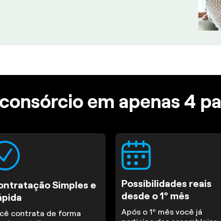
consórcio em apenas 4 p
Possibilidades reais
ontratação Simples e
desde o 1º mês
ápida
Após o 1º mês você já
cê contrata de forma