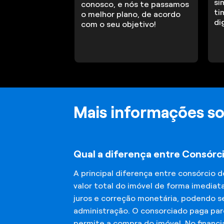
si
conosco, e nós te passamos
ti
o melhor plano, de acordo
di
com o seu objetivo!
Mais informações so
Qual a diferença entre Consórc
A principal diferença entre consórcio 
valor total do imóvel de forma imediat
juros e correção monetária, podendo se
administração. O consorciado paga parc
permite a compra do imóvel. No financ