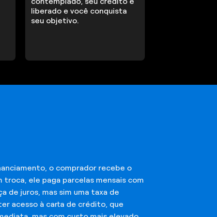
contemplado, seu crédito é
liberado e você conquista
seu objetivo.
financiamento, o comprador recebe o
m troca, ele paga parcelas mensais com
ça de juros, mas sim uma taxa de
er acesso à carta de crédito, que
imediata, mas com custo mais elevado