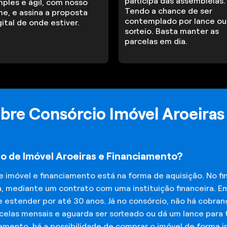
participa das assembleias.
mples e ágil, com nosso
Tendo a chance de ser
me, e assina a proposta
contemplado por lance ou
gital de onde estiver.
sorteio. Basta manter as
parcelas em dia.
bre Consórcio Imóvel Aroeiras
io de Imóvel Aroeiras e Financiamento?
de imóvel e financiamento está na forma de aquisição. No 
a, mediante um contrato com uma instituição financeira. E
 estender por até 30 anos. Já no consórcio, não há cobran
elas mensais e aguarda ser sorteado ou dá um lance para t
iamento, há a possibilidade de comprar o imóvel de forma 