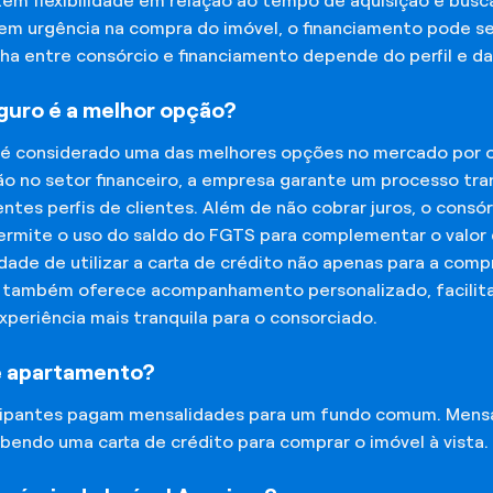
tem flexibilidade em relação ao tempo de aquisição e bu
tem urgência na compra do imóvel, o financiamento pode s
lha entre consórcio e financiamento depende do perfil e 
eguro é a melhor opção?
 é considerado uma das melhores opções no mercado por of
o no setor financeiro, a empresa garante um processo tra
tes perfis de clientes. Além de não cobrar juros, o cons
rmite o uso do saldo do FGTS para complementar o valor d
lidade de utilizar a carta de crédito não apenas para a co
o também oferece acompanhamento personalizado, facilit
experiência mais tranquila para o consorciado.
e apartamento?
icipantes pagam mensalidades para um fundo comum. Mens
bendo uma carta de crédito para comprar o imóvel à vista.