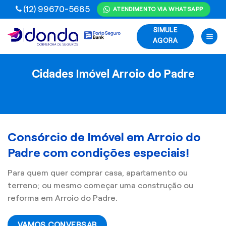
Skip
(12) 99670-5685
ATENDIMENTO VIA WHATSAPP
to
SIMULE
content
AGORA
Cidades Imóvel Arroio do Padre
Consórcio de Imóvel em Arroio do
Padre com condições especiais!
Para quem quer comprar casa, apartamento ou
terreno; ou mesmo começar uma construção ou
reforma em Arroio do Padre.
VAMOS CONVERSAR