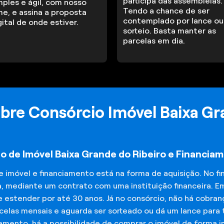
participa das assembleias.
mples e ágil, com nosso
Tendo a chance de ser
me, e assina a proposta
contemplado por lance ou
gital de onde estiver.
sorteio. Basta manter as
parcelas em dia.
bre Consórcio Imóvel Baixa Gr
o de Imóvel Baixa Grande do Ribeiro e Financia
de imóvel e financiamento está na forma de aquisição. No 
a, mediante um contrato com uma instituição financeira. E
 estender por até 30 anos. Já no consórcio, não há cobran
elas mensais e aguarda ser sorteado ou dá um lance para t
iamento, há a possibilidade de comprar o imóvel de forma 