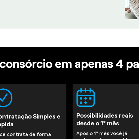
consórcio em apenas 4 p
Possibilidades reais
ontratação Simples e
desde o 1º mês
ápida
Após o 1º mês você já
cê contrata de forma