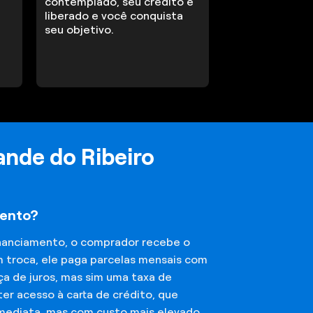
contemplado, seu crédito é
liberado e você conquista
seu objetivo.
ande do Ribeiro
mento?
financiamento, o comprador recebe o
m troca, ele paga parcelas mensais com
ça de juros, mas sim uma taxa de
er acesso à carta de crédito, que
imediata, mas com custo mais elevado