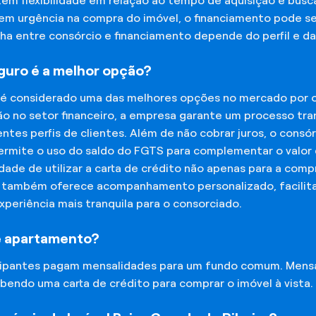
tem flexibilidade em relação ao tempo de aquisição e bu
tem urgência na compra do imóvel, o financiamento pode s
lha entre consórcio e financiamento depende do perfil e 
eguro é a melhor opção?
 é considerado uma das melhores opções no mercado por of
o no setor financeiro, a empresa garante um processo tra
tes perfis de clientes. Além de não cobrar juros, o cons
rmite o uso do saldo do FGTS para complementar o valor d
lidade de utilizar a carta de crédito não apenas para a co
o também oferece acompanhamento personalizado, facilit
experiência mais tranquila para o consorciado.
e apartamento?
icipantes pagam mensalidades para um fundo comum. Mens
bendo uma carta de crédito para comprar o imóvel à vista.