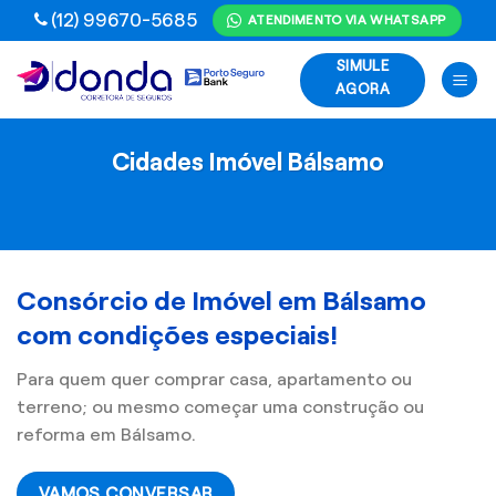
Skip
(12) 99670-5685
ATENDIMENTO VIA WHATSAPP
to
SIMULE
content
AGORA
Cidades Imóvel Bálsamo
Consórcio de Imóvel em Bálsamo
com condições especiais!
Para quem quer comprar casa, apartamento ou
terreno; ou mesmo começar uma construção ou
reforma em Bálsamo.
VAMOS CONVERSAR