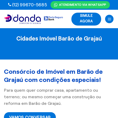
Skip
(12) 99670-5685
ATENDIMENTO VIA WHATSAPP
to
SIMULE
content
AGORA
Cidades Imóvel Barão de Grajaú
Consórcio de Imóvel em Barão de
Grajaú com condições especiais!
Para quem quer comprar casa, apartamento ou
terreno; ou mesmo começar uma construção ou
reforma em Barão de Grajaú.
VAMOS CONVERSAR