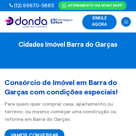
Skip
(12) 99670-5685
ATENDIMENTO VIA WHATSAPP
to
SIMULE
content
AGORA
Cidades Imóvel Barra do Garças
Consórcio de Imóvel em Barra do
Garças com condições especiais!
Para quem quer comprar casa, apartamento ou
terreno; ou mesmo começar uma construção ou
reforma em Barra do Garças.
VAMOS CONVERSAR