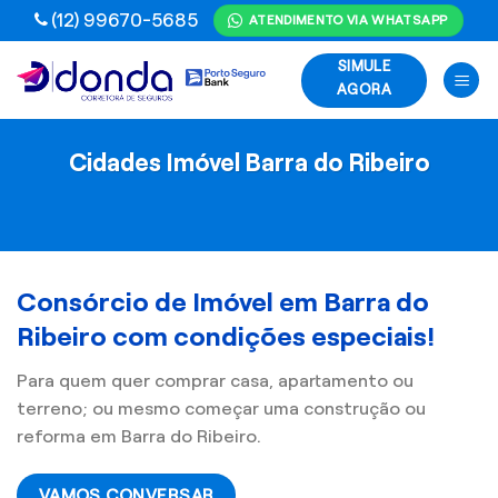
Skip
(12) 99670-5685
ATENDIMENTO VIA WHATSAPP
to
SIMULE
content
AGORA
Cidades Imóvel Barra do Ribeiro
Consórcio de Imóvel em Barra do
Ribeiro com condições especiais!
Para quem quer comprar casa, apartamento ou
terreno; ou mesmo começar uma construção ou
reforma em Barra do Ribeiro.
VAMOS CONVERSAR