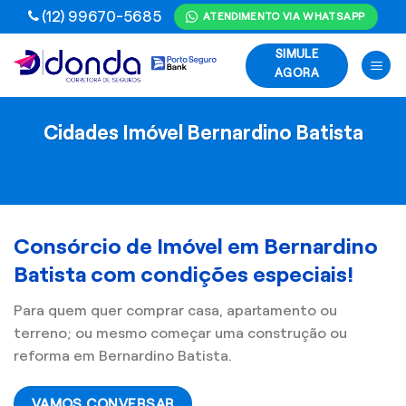
Skip
(12) 99670-5685
ATENDIMENTO VIA WHATSAPP
to
SIMULE
content
AGORA
Cidades Imóvel Bernardino Batista
Consórcio de Imóvel em Bernardino
Batista com condições especiais!
Para quem quer comprar casa, apartamento ou
terreno; ou mesmo começar uma construção ou
reforma em Bernardino Batista.
VAMOS CONVERSAR