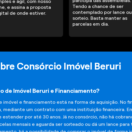
participa das assembleias.
mples e ágil, com nosso
Tendo a chance de ser
me, e assina a proposta
contemplado por lance ou
gital de onde estiver.
sorteio. Basta manter as
parcelas em dia.
bre Consórcio Imóvel Beruri
o de Imóvel Beruri e Financiamento?
de imóvel e financiamento está na forma de aquisição. No 
a, mediante um contrato com uma instituição financeira. E
 estender por até 30 anos. Já no consórcio, não há cobran
elas mensais e aguarda ser sorteado ou dá um lance para t
iamento, há a possibilidade de comprar o imóvel de forma 