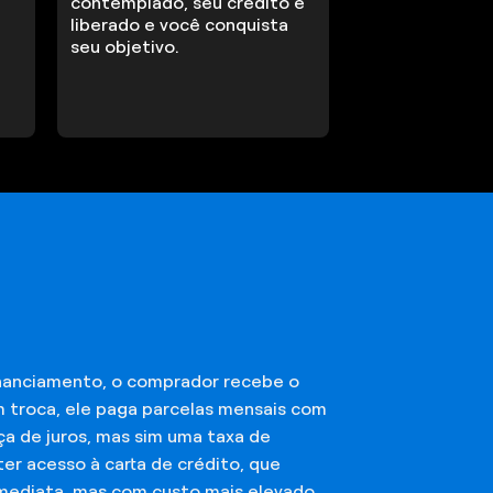
contemplado, seu crédito é
liberado e você conquista
seu objetivo.
financiamento, o comprador recebe o
m troca, ele paga parcelas mensais com
ça de juros, mas sim uma taxa de
er acesso à carta de crédito, que
imediata, mas com custo mais elevado