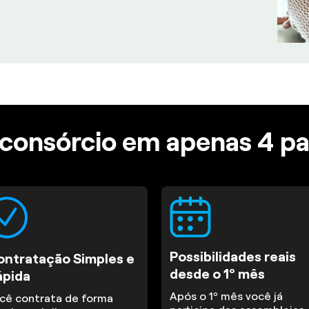
consórcio em apenas 4 p
Possibilidades reais
ontratação Simples e
desde o 1º mês
ápida
Após o 1º mês você já
cê contrata de forma