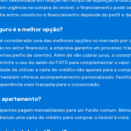
tem flexibilidade em relação ao tempo de aquisição e bu
tem urgência na compra do imóvel, o financiamento pode s
lha entre consórcio e financiamento depende do perfil e 
eguro é a melhor opção?
 é considerado uma das melhores opções no mercado por of
o no setor financeiro, a empresa garante um processo tra
tes perfis de clientes. Além de não cobrar juros, o cons
rmite o uso do saldo do FGTS para complementar o valor d
lidade de utilizar a carta de crédito não apenas para a co
o também oferece acompanhamento personalizado, facilit
experiência mais tranquila para o consorciado.
e apartamento?
icipantes pagam mensalidades para um fundo comum. Mens
bendo uma carta de crédito para comprar o imóvel à vista.