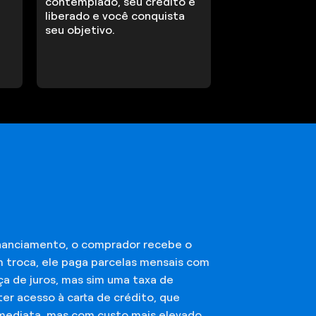
contemplado, seu crédito é
liberado e você conquista
seu objetivo.
financiamento, o comprador recebe o
m troca, ele paga parcelas mensais com
ça de juros, mas sim uma taxa de
er acesso à carta de crédito, que
imediata, mas com custo mais elevado