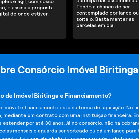
participa das assembleias.
mples e ágil, com nosso
Tendo a chance de ser
me, e assina a proposta
contemplado por lance ou
gital de onde estiver.
sorteio. Basta manter as
parcelas em dia.
bre Consórcio Imóvel Biritinga
o de Imóvel Biritinga e Financiamento?
de imóvel e financiamento está na forma de aquisição. No 
a, mediante um contrato com uma instituição financeira. E
 estender por até 30 anos. Já no consórcio, não há cobran
elas mensais e aguarda ser sorteado ou dá um lance para t
iamento, há a possibilidade de comprar o imóvel de forma 