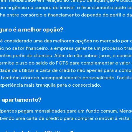
tem flexibilidade em relação ao tempo de aquisição e bu
tem urgência na compra do imóvel, o financiamento pode s
lha entre consórcio e financiamento depende do perfil e 
eguro é a melhor opção?
 é considerado uma das melhores opções no mercado por of
o no setor financeiro, a empresa garante um processo tra
tes perfis de clientes. Além de não cobrar juros, o cons
rmite o uso do saldo do FGTS para complementar o valor d
lidade de utilizar a carta de crédito não apenas para a co
o também oferece acompanhamento personalizado, facilit
experiência mais tranquila para o consorciado.
e apartamento?
icipantes pagam mensalidades para um fundo comum. Mens
bendo uma carta de crédito para comprar o imóvel à vista.