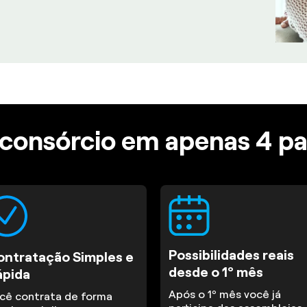
consórcio em apenas 4 p
Possibilidades reais
ontratação Simples e
desde o 1º mês
ápida
Após o 1º mês você já
cê contrata de forma