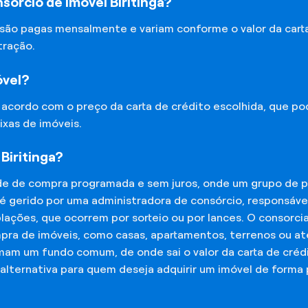
órcio de Imóvel Biritinga?
 são pagas mensalmente e variam conforme o valor da cart
tração.
óvel?
e acordo com o preço da carta de crédito escolhida, que p
ixas de imóveis.
Biritinga?
de de compra programada e sem juros, onde um grupo de p
 é gerido por uma administradora de consórcio, responsáv
mplações, que ocorrem por sorteio ou por lances. O consor
mpra de imóveis, como casas, apartamentos, terrenos ou a
mam um fundo comum, de onde sai o valor da carta de créd
lternativa para quem deseja adquirir um imóvel de forma 