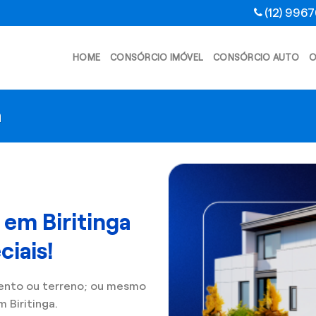
(12) 996
HOME
CONSÓRCIO IMÓVEL
CONSÓRCIO AUTO
O
a
 em Biritinga
iais!
ento ou terreno; ou mesmo
 Biritinga.