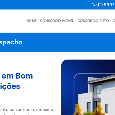
(12) 996
HOME
CONSÓRCIO IMÓVEL
CONSÓRCIO AUTO
O
espacho
l em Bom
ições
ento ou terreno; ou mesmo