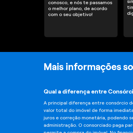
si
conosco, e nós te passamos
ti
o melhor plano, de acordo
di
com o seu objetivo!
Mais informações s
Qual a diferença entre Consórc
A principal diferença entre consórcio 
valor total do imóvel de forma imediat
juros e correção monetária, podendo se
administração. O consorciado paga parc
permite a compra do imóvel. No financ