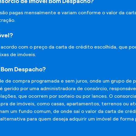
nsórcio de Imóvel Bom Despacho?
 são pagas mensalmente e variam conforme o valor da cart
tração.
óvel?
e acordo com o preço da carta de crédito escolhida, que p
ixas de imóveis.
l Bom Despacho?
de de compra programada e sem juros, onde um grupo de p
 é gerido por uma administradora de consórcio, responsáv
mplações, que ocorrem por sorteio ou por lances. O consor
mpra de imóveis, como casas, apartamentos, terrenos ou a
mam um fundo comum, de onde sai o valor da carta de créd
lternativa para quem deseja adquirir um imóvel de forma 