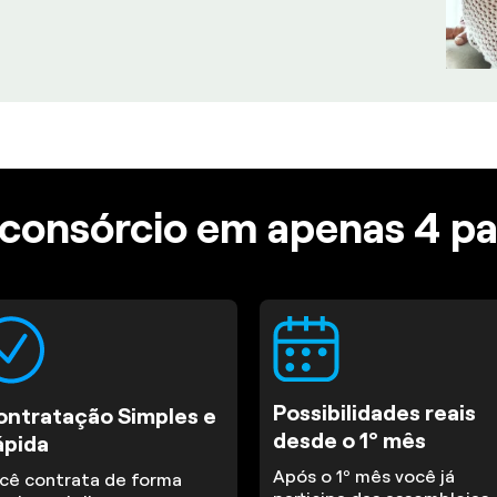
consórcio em apenas 4 p
Possibilidades reais
ontratação Simples e
desde o 1º mês
ápida
Após o 1º mês você já
cê contrata de forma