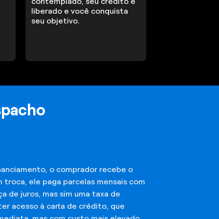
contemplado, seu crédito é
liberado e você conquista
seu objetivo.
spacho
financiamento, o comprador recebe o
m troca, ele paga parcelas mensais com
ça de juros, mas sim uma taxa de
er acesso à carta de crédito, que
imediata, mas com custo mais elevado