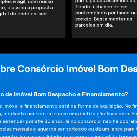
participa das assembleias.
mples e ágil, com nosso
Tendo a chance de ser
me, e assina a proposta
contemplado por lance ou
gital de onde estiver.
sorteio. Basta manter as
parcelas em dia.
obre Consórcio Imóvel Bom De
io de Imóvel Bom Despacho e Financiamento?
de imóvel e financiamento está na forma de aquisição. No 
a, mediante um contrato com uma instituição financeira. E
 estender por até 30 anos. Já no consórcio, não há cobran
elas mensais e aguarda ser sorteado ou dá um lance para t
iamento, há a possibilidade de comprar o imóvel de forma 