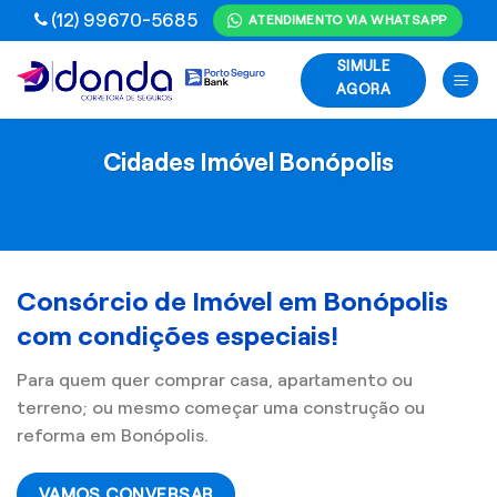
Skip
(12) 99670-5685
ATENDIMENTO VIA WHATSAPP
to
SIMULE
content
AGORA
Cidades Imóvel Bonópolis
Consórcio de Imóvel em Bonópolis
com condições especiais!
Para quem quer comprar casa, apartamento ou
terreno; ou mesmo começar uma construção ou
reforma em Bonópolis.
VAMOS CONVERSAR