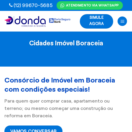
Skip
(12) 99670-5685
ATENDIMENTO VIA WHATSAPP
to
SIMULE
content
AGORA
Cidades Imóvel Boraceia
Consórcio de Imóvel em Boraceia
com condições especiais!
Para quem quer comprar casa, apartamento ou
terreno; ou mesmo começar uma construção ou
reforma em Boraceia.
VAMOS CONVERSAR