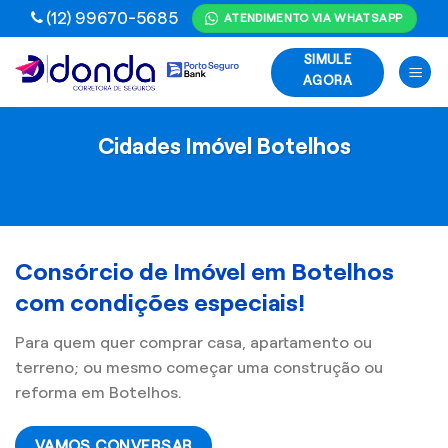
Skip
(12) 99670-5685
ATENDIMENTO VIA WHATSAPP
to
SIMULE
content
AGORA
Cidades Imóvel Botelhos
Consórcio de Imóvel em Botelhos
com condições especiais!
Para quem quer comprar casa, apartamento ou
terreno; ou mesmo começar uma construção ou
reforma em Botelhos.
VAMOS CONVERSAR