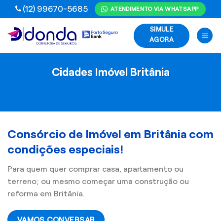
Skip
(12) 99670-5685
ATENDIMENTO VIA WHATSAPP
to
SIMULE
content
AGORA
Cidades Imóvel Britânia
Consórcio de Imóvel em Britânia com
condições especiais!
Para quem quer comprar casa, apartamento ou
terreno; ou mesmo começar uma construção ou
reforma em Britânia.
VAMOS CONVERSAR