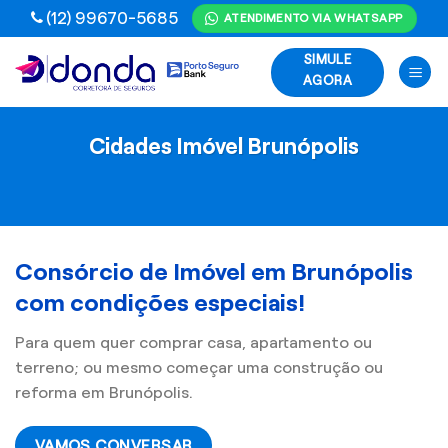
Skip
(12) 99670-5685
ATENDIMENTO VIA WHATSAPP
to
SIMULE
content
AGORA
Cidades Imóvel Brunópolis
Consórcio de Imóvel em Brunópolis
com condições especiais!
Para quem quer comprar casa, apartamento ou
terreno; ou mesmo começar uma construção ou
reforma em Brunópolis.
VAMOS CONVERSAR