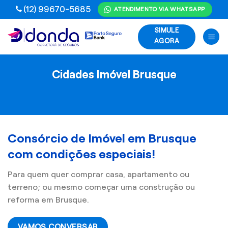
Skip
(12) 99670-5685
ATENDIMENTO VIA WHATSAPP
to
SIMULE
content
AGORA
Cidades Imóvel Brusque
Consórcio de Imóvel em Brusque
com condições especiais!
Para quem quer comprar casa, apartamento ou
terreno; ou mesmo começar uma construção ou
reforma em Brusque.
VAMOS CONVERSAR