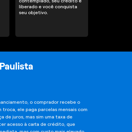
contemplado, seu crédito é
liberado e você conquista
seu objetivo.
Paulista
financiamento, o comprador recebe o
m troca, ele paga parcelas mensais com
ça de juros, mas sim uma taxa de
er acesso à carta de crédito, que
imediata, mas com custo mais elevado