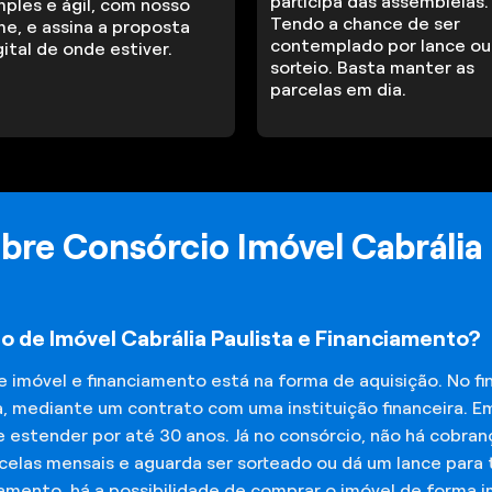
participa das assembleias.
mples e ágil, com nosso
Tendo a chance de ser
me, e assina a proposta
contemplado por lance ou
gital de onde estiver.
sorteio. Basta manter as
parcelas em dia.
bre Consórcio Imóvel Cabrália 
o de Imóvel Cabrália Paulista e Financiamento?
de imóvel e financiamento está na forma de aquisição. No 
a, mediante um contrato com uma instituição financeira. E
 estender por até 30 anos. Já no consórcio, não há cobran
elas mensais e aguarda ser sorteado ou dá um lance para t
iamento, há a possibilidade de comprar o imóvel de forma 