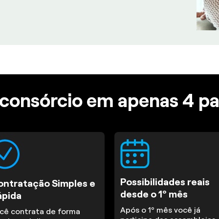
consórcio em apenas 4 p
Possibilidades reais
ontratação Simples e
desde o 1º mês
ápida
Após o 1º mês você já
cê contrata de forma