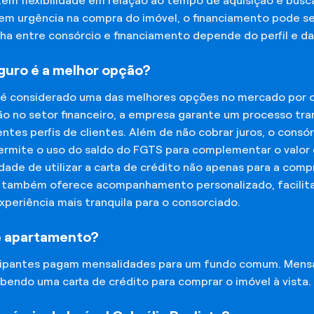
tem flexibilidade em relação ao tempo de aquisição e bu
tem urgência na compra do imóvel, o financiamento pode s
lha entre consórcio e financiamento depende do perfil e 
eguro é a melhor opção?
 é considerado uma das melhores opções no mercado por of
o no setor financeiro, a empresa garante um processo tra
tes perfis de clientes. Além de não cobrar juros, o cons
rmite o uso do saldo do FGTS para complementar o valor d
lidade de utilizar a carta de crédito não apenas para a co
o também oferece acompanhamento personalizado, facilit
experiência mais tranquila para o consorciado.
e apartamento?
icipantes pagam mensalidades para um fundo comum. Mens
bendo uma carta de crédito para comprar o imóvel à vista.