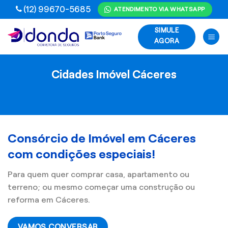
Skip
(12) 99670-5685
ATENDIMENTO VIA WHATSAPP
to
SIMULE
content
AGORA
Cidades Imóvel Cáceres
Consórcio de Imóvel em Cáceres
com condições especiais!
Para quem quer comprar casa, apartamento ou
terreno; ou mesmo começar uma construção ou
reforma em Cáceres.
VAMOS CONVERSAR