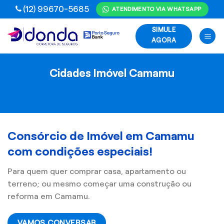
Skip
(12) 99670-5685
ATENDIMENTO VIA WHATSAPP
to
SIMULE
content
AGORA
Cidades Imóvel Camamu
Consórcio de Imóvel em Camamu
com condições especiais!
Para quem quer comprar casa, apartamento ou
terreno; ou mesmo começar uma construção ou
reforma em Camamu.
VAMOS CONVERSAR