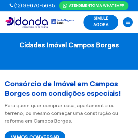
Skip
(12) 99670-5685
ATENDIMENTO VIA WHATSAPP
to
SIMULE
content
AGORA
Cidades Imóvel Campos Borges
Consórcio de Imóvel em Campos
Borges com condições especiais!
Para quem quer comprar casa, apartamento ou
terreno; ou mesmo começar uma construção ou
reforma em Campos Borges.
VAMOS CONVERSAR