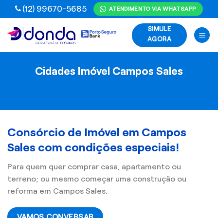
Skip
(12) 99670-5685
ATENDIMENTO VIA WHATSAPP
to
SIMULE
content
AGORA
Cidades Imóvel Campos Sales
Consórcio de Imóvel em Campos
Sales com condições especiais!
Para quem quer comprar casa, apartamento ou
terreno; ou mesmo começar uma construção ou
reforma em Campos Sales.
VAMOS CONVERSAR