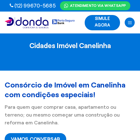
Skip
(12) 99670-5685
ATENDIMENTO VIA WHATSAPP
to
SIMULE
content
AGORA
Cidades Imóvel Canelinha
Consórcio de Imóvel em Canelinha
com condições especiais!
Para quem quer comprar casa, apartamento ou
terreno; ou mesmo começar uma construção ou
reforma em Canelinha.
VAMOS CONVERSAR