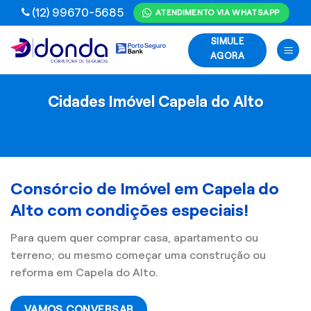
Skip
(12) 99670-5685
ATENDIMENTO VIA WHATSAPP
to
SIMULE
content
AGORA
Cidades Imóvel Capela do Alto
Consórcio de Imóvel em Capela do
Alto com condições especiais!
Para quem quer comprar casa, apartamento ou
terreno; ou mesmo começar uma construção ou
reforma em Capela do Alto.
VAMOS CONVERSAR