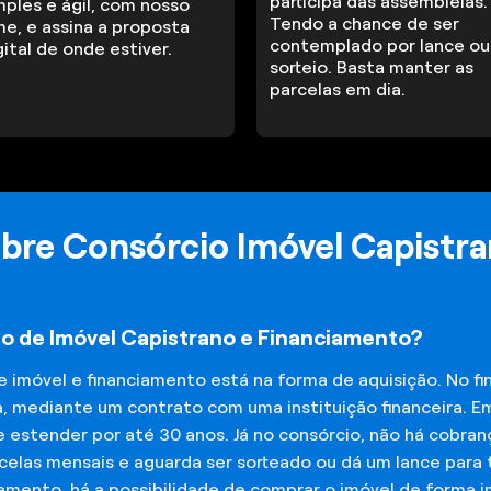
participa das assembleias.
mples e ágil, com nosso
Tendo a chance de ser
me, e assina a proposta
contemplado por lance ou
gital de onde estiver.
sorteio. Basta manter as
parcelas em dia.
bre Consórcio Imóvel Capistr
io de Imóvel Capistrano e Financiamento?
de imóvel e financiamento está na forma de aquisição. No 
a, mediante um contrato com uma instituição financeira. E
 estender por até 30 anos. Já no consórcio, não há cobran
elas mensais e aguarda ser sorteado ou dá um lance para t
iamento, há a possibilidade de comprar o imóvel de forma 