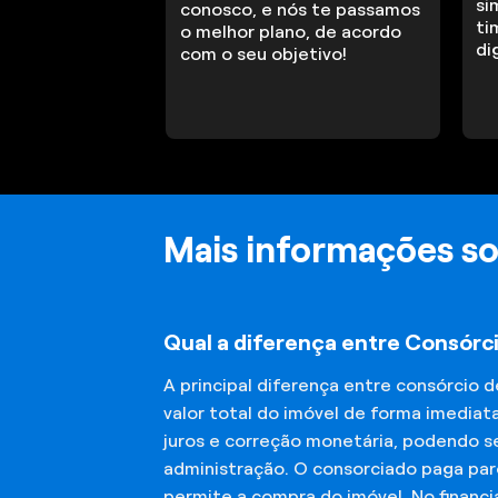
si
conosco, e nós te passamos
ti
o melhor plano, de acordo
di
com o seu objetivo!
Mais informações so
Qual a diferença entre Consórc
A principal diferença entre consórcio 
valor total do imóvel de forma imediat
juros e correção monetária, podendo se
administração. O consorciado paga parc
permite a compra do imóvel. No financ