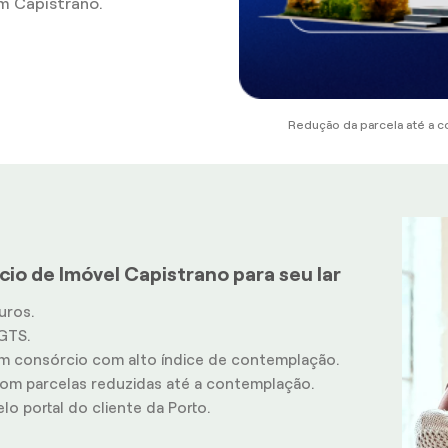
m Capistrano.
Redução da parcela até a c
io de Imóvel Capistrano para seu lar
uros.
GTS.
m consórcio com alto índice de contemplação.
m parcelas reduzidas até a contemplação.
o portal do cliente da Porto.