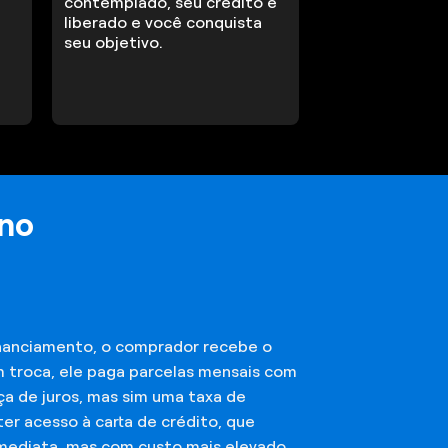
contemplado, seu crédito é
liberado e você conquista
seu objetivo.
ano
financiamento, o comprador recebe o
m troca, ele paga parcelas mensais com
ça de juros, mas sim uma taxa de
er acesso à carta de crédito, que
imediata, mas com custo mais elevado