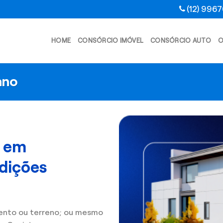
(12) 996
HOME
CONSÓRCIO IMÓVEL
CONSÓRCIO AUTO
O
ano
l em
dições
ento ou terreno; ou mesmo