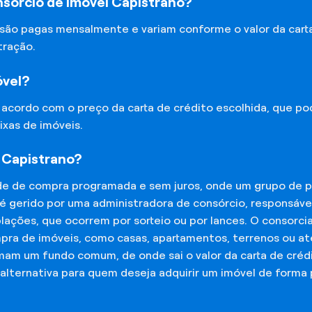
sórcio de Imóvel Capistrano?
 são pagas mensalmente e variam conforme o valor da cart
tração.
óvel?
e acordo com o preço da carta de crédito escolhida, que p
ixas de imóveis.
 Capistrano?
de de compra programada e sem juros, onde um grupo de p
 é gerido por uma administradora de consórcio, responsáv
mplações, que ocorrem por sorteio ou por lances. O consor
mpra de imóveis, como casas, apartamentos, terrenos ou a
mam um fundo comum, de onde sai o valor da carta de créd
lternativa para quem deseja adquirir um imóvel de forma 