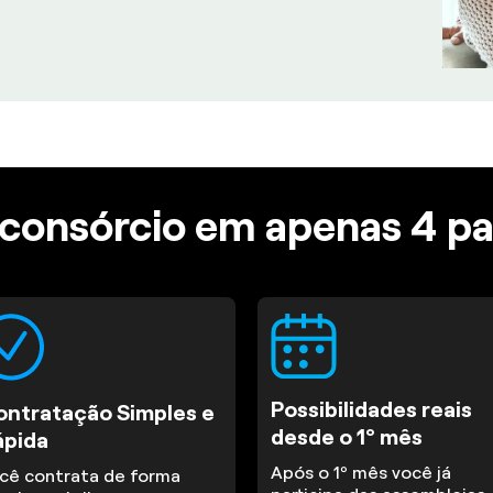
consórcio em apenas 4 p
Possibilidades reais
ontratação Simples e
desde o 1º mês
ápida
Após o 1º mês você já
cê contrata de forma