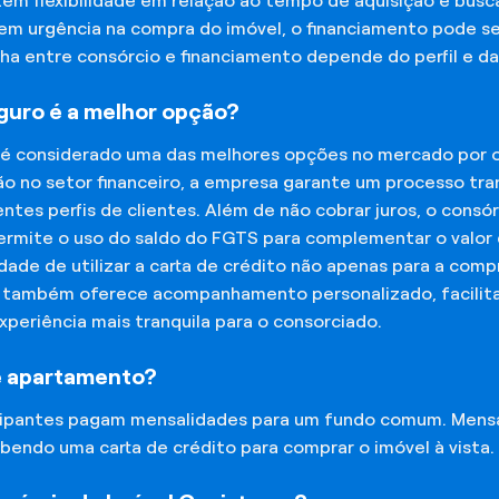
tem flexibilidade em relação ao tempo de aquisição e bu
tem urgência na compra do imóvel, o financiamento pode s
lha entre consórcio e financiamento depende do perfil e 
eguro é a melhor opção?
 é considerado uma das melhores opções no mercado por of
o no setor financeiro, a empresa garante um processo tra
tes perfis de clientes. Além de não cobrar juros, o cons
rmite o uso do saldo do FGTS para complementar o valor d
lidade de utilizar a carta de crédito não apenas para a co
o também oferece acompanhamento personalizado, facilit
experiência mais tranquila para o consorciado.
e apartamento?
icipantes pagam mensalidades para um fundo comum. Mens
bendo uma carta de crédito para comprar o imóvel à vista.