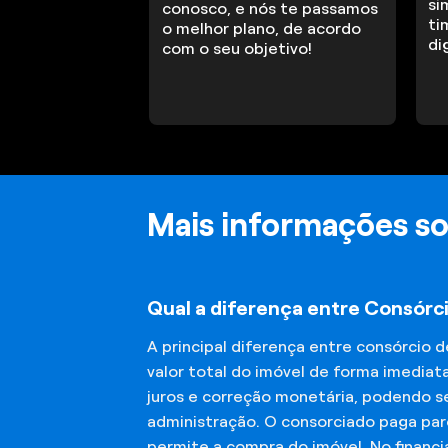
si
conosco, e nós te passamos
ti
o melhor plano, de acordo
di
com o seu objetivo!
Mais informações so
Qual a diferença entre Consórc
A principal diferença entre consórcio 
valor total do imóvel de forma imediat
juros e correção monetária, podendo se
administração. O consorciado paga parc
permite a compra do imóvel. No financ