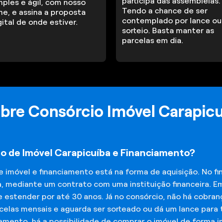
participa das assembleias.
mples e ágil, com nosso
Tendo a chance de ser
me, e assina a proposta
contemplado por lance ou
gital de onde estiver.
sorteio. Basta manter as
parcelas em dia.
bre Consórcio Imóvel Carapic
io de Imóvel Carapicuíba e Financiamento?
de imóvel e financiamento está na forma de aquisição. No 
a, mediante um contrato com uma instituição financeira. E
 estender por até 30 anos. Já no consórcio, não há cobran
elas mensais e aguarda ser sorteado ou dá um lance para t
iamento, há a possibilidade de comprar o imóvel de forma 