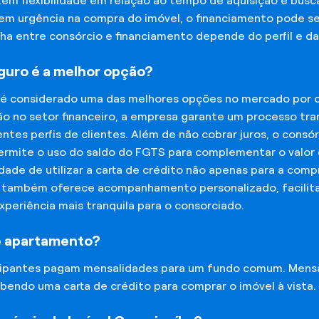
tem flexibilidade em relação ao tempo de aquisição e bu
tem urgência na compra do imóvel, o financiamento pode s
lha entre consórcio e financiamento depende do perfil e 
eguro é a melhor opção?
 é considerado uma das melhores opções no mercado por of
o no setor financeiro, a empresa garante um processo tra
tes perfis de clientes. Além de não cobrar juros, o cons
rmite o uso do saldo do FGTS para complementar o valor d
lidade de utilizar a carta de crédito não apenas para a co
o também oferece acompanhamento personalizado, facilit
experiência mais tranquila para o consorciado.
e apartamento?
icipantes pagam mensalidades para um fundo comum. Mens
bendo uma carta de crédito para comprar o imóvel à vista.