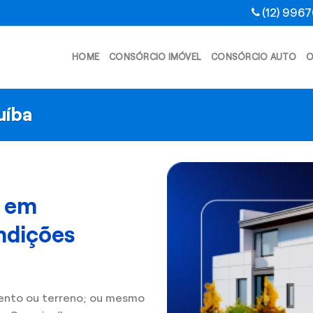
(12) 996
HOME
CONSÓRCIO IMÓVEL
CONSÓRCIO AUTO
O
uíba
l em
ndições
ento ou terreno; ou mesmo