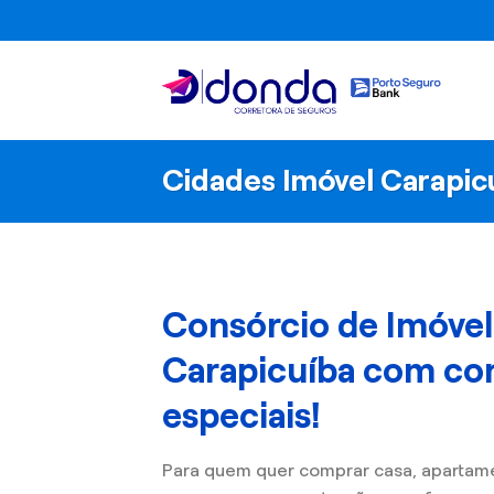
Skip
to
content
Cidades Imóvel Carapic
Consórcio de Imóve
Carapicuíba com co
especiais!
Para quem quer comprar casa, apartam