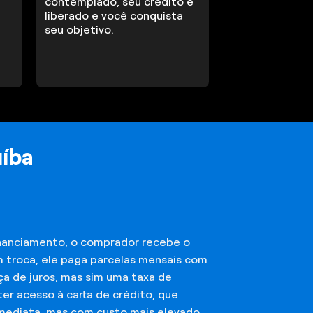
contemplado, seu crédito é
liberado e você conquista
seu objetivo.
uíba
financiamento, o comprador recebe o
m troca, ele paga parcelas mensais com
ça de juros, mas sim uma taxa de
er acesso à carta de crédito, que
imediata, mas com custo mais elevado