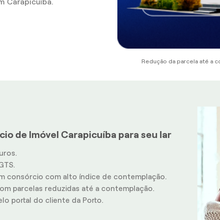
m Carapicuíba.
Redução da parcela até a c
io de Imóvel Carapicuíba para seu lar
uros.
GTS.
m consórcio com alto índice de contemplação.
m parcelas reduzidas até a contemplação.
o portal do cliente da Porto.