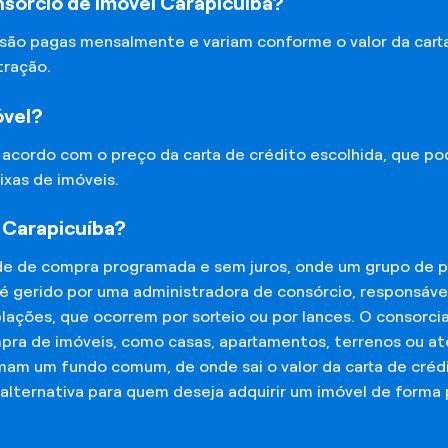
sórcio de Imóvel Carapicuíba?
 são pagas mensalmente e variam conforme o valor da cart
tração.
óvel?
e acordo com o preço da carta de crédito escolhida, que p
ixas de imóveis.
 Carapicuíba?
de de compra programada e sem juros, onde um grupo de p
 é gerido por uma administradora de consórcio, responsáv
mplações, que ocorrem por sorteio ou por lances. O consor
mpra de imóveis, como casas, apartamentos, terrenos ou a
mam um fundo comum, de onde sai o valor da carta de créd
lternativa para quem deseja adquirir um imóvel de forma 