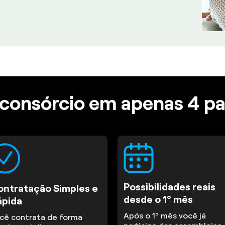
consórcio em apenas 4 p
Possibilidades reais
ontratação Simples e
desde o 1º mês
ápida
Após o 1º mês você já
cê contrata de forma