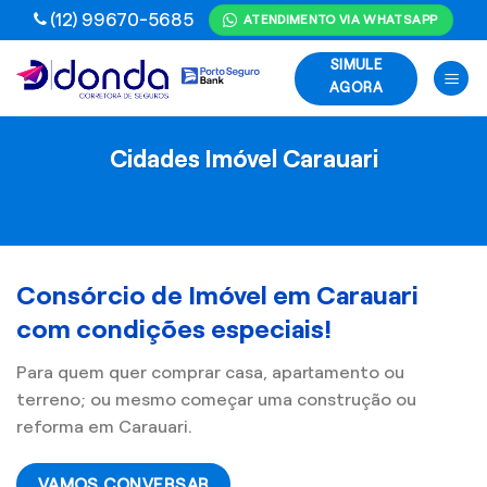
Skip
(12) 99670-5685
ATENDIMENTO VIA WHATSAPP
to
SIMULE
content
AGORA
Cidades Imóvel Carauari
Consórcio de Imóvel em Carauari
com condições especiais!
Para quem quer comprar casa, apartamento ou
terreno; ou mesmo começar uma construção ou
reforma em Carauari.
VAMOS CONVERSAR