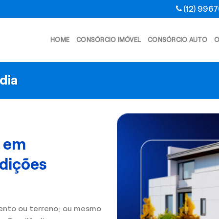
(12) 996
HOME
CONSÓRCIO IMÓVEL
CONSÓRCIO AUTO
O
dia
l em
dições
ento ou terreno; ou mesmo