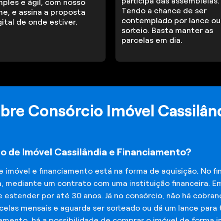
participa das assembleias.
mples e ágil, com nosso
Tendo a chance de ser
me, e assina a proposta
contemplado por lance ou
gital de onde estiver.
sorteio. Basta manter as
parcelas em dia.
bre Consórcio Imóvel Cassilân
o de Imóvel Cassilândia e Financiamento?
de imóvel e financiamento está na forma de aquisição. No 
a, mediante um contrato com uma instituição financeira. E
 estender por até 30 anos. Já no consórcio, não há cobran
elas mensais e aguarda ser sorteado ou dá um lance para t
iamento, há a possibilidade de comprar o imóvel de forma 