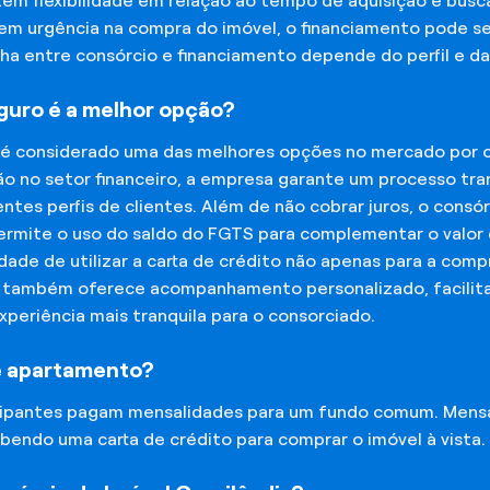
tem flexibilidade em relação ao tempo de aquisição e bu
tem urgência na compra do imóvel, o financiamento pode s
lha entre consórcio e financiamento depende do perfil e 
eguro é a melhor opção?
 é considerado uma das melhores opções no mercado por of
o no setor financeiro, a empresa garante um processo tra
tes perfis de clientes. Além de não cobrar juros, o cons
rmite o uso do saldo do FGTS para complementar o valor d
lidade de utilizar a carta de crédito não apenas para a co
o também oferece acompanhamento personalizado, facilit
experiência mais tranquila para o consorciado.
e apartamento?
icipantes pagam mensalidades para um fundo comum. Mens
bendo uma carta de crédito para comprar o imóvel à vista.