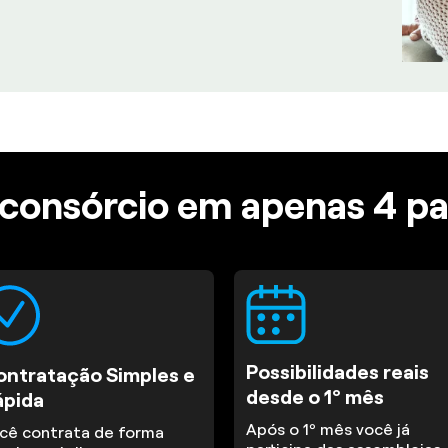
consórcio em apenas 4 p
Possibilidades reais
ontratação Simples e
desde o 1º mês
ápida
Após o 1º mês você já
cê contrata de forma