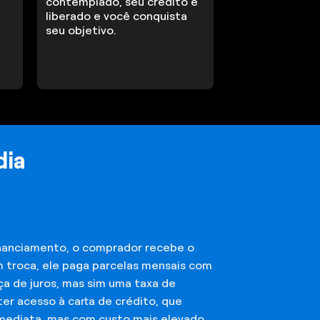
contemplado, seu crédito é
liberado e você conquista
seu objetivo.
dia
financiamento, o comprador recebe o
m troca, ele paga parcelas mensais com
ça de juros, mas sim uma taxa de
er acesso à carta de crédito, que
imediata, mas com custo mais elevado