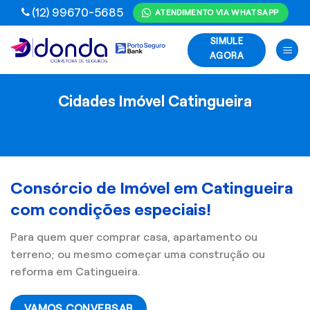
Skip
(12) 99670-5685
ATENDIMENTO VIA WHATSAPP
to
SIMULE
content
AGORA
Cidades Imóvel Catingueira
Consórcio de Imóvel em Catingueira
com condições especiais!
Para quem quer comprar casa, apartamento ou
terreno; ou mesmo começar uma construção ou
reforma em Catingueira.
VAMOS CONVERSAR