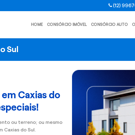
(12) 996
HOME
CONSÓRCIO IMÓVEL
CONSÓRCIO AUTO
O
o Sul
 em Caxias do
speciais!
ento ou terreno; ou mesmo
 Caxias do Sul.