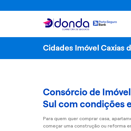
Skip
to
content
Cidades Imóvel Caxias d
Consórcio de Imóvel
Sul com condições e
Para quem quer comprar casa, apartam
começar uma construção ou reforma em