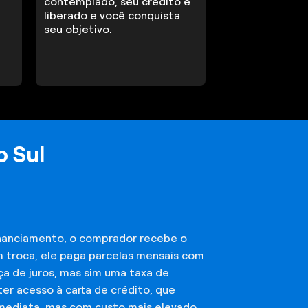
contemplado, seu crédito é
liberado e você conquista
seu objetivo.
o Sul
financiamento, o comprador recebe o
m troca, ele paga parcelas mensais com
ça de juros, mas sim uma taxa de
er acesso à carta de crédito, que
imediata, mas com custo mais elevado