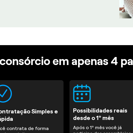
consórcio em apenas 4 p
Possibilidades reais
ontratação Simples e
desde o 1º mês
ápida
Após o 1º mês você já
cê contrata de forma