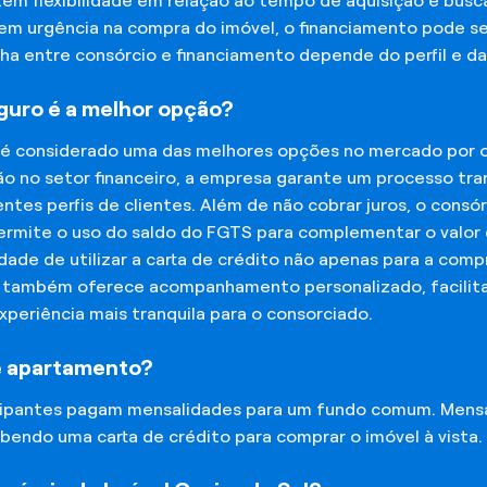
tem flexibilidade em relação ao tempo de aquisição e bu
tem urgência na compra do imóvel, o financiamento pode s
lha entre consórcio e financiamento depende do perfil e 
eguro é a melhor opção?
 é considerado uma das melhores opções no mercado por of
o no setor financeiro, a empresa garante um processo tra
tes perfis de clientes. Além de não cobrar juros, o cons
rmite o uso do saldo do FGTS para complementar o valor d
lidade de utilizar a carta de crédito não apenas para a co
o também oferece acompanhamento personalizado, facilit
experiência mais tranquila para o consorciado.
e apartamento?
icipantes pagam mensalidades para um fundo comum. Mens
bendo uma carta de crédito para comprar o imóvel à vista.