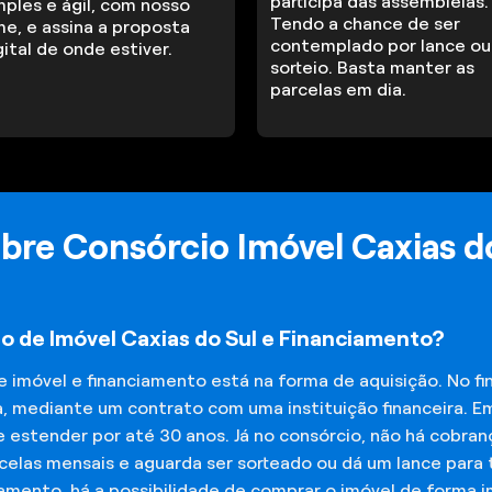
participa das assembleias.
mples e ágil, com nosso
Tendo a chance de ser
me, e assina a proposta
contemplado por lance ou
gital de onde estiver.
sorteio. Basta manter as
parcelas em dia.
bre Consórcio Imóvel Caxias d
o de Imóvel Caxias do Sul e Financiamento?
de imóvel e financiamento está na forma de aquisição. No 
a, mediante um contrato com uma instituição financeira. E
 estender por até 30 anos. Já no consórcio, não há cobran
elas mensais e aguarda ser sorteado ou dá um lance para t
iamento, há a possibilidade de comprar o imóvel de forma 