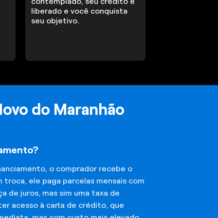
contemplado, seu crédito é
liberado e você conquista
seu objetivo.
 Novo do Maranhão
iamento?
financiamento, o comprador recebe o
m troca, ele paga parcelas mensais com
ça de juros, mas sim uma taxa de
er acesso à carta de crédito, que
imediata, mas com custo mais elevado