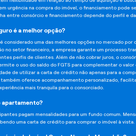
tem flexibilidade em relação ao tempo de aquisição e bu
tem urgência na compra do imóvel, o financiamento pode s
lha entre consórcio e financiamento depende do perfil e 
eguro é a melhor opção?
 é considerado uma das melhores opções no mercado por of
o no setor financeiro, a empresa garante um processo tra
tes perfis de clientes. Além de não cobrar juros, o cons
rmite o uso do saldo do FGTS para complementar o valor d
lidade de utilizar a carta de crédito não apenas para a co
o também oferece acompanhamento personalizado, facilit
experiência mais tranquila para o consorciado.
e apartamento?
icipantes pagam mensalidades para um fundo comum. Mens
bendo uma carta de crédito para comprar o imóvel à vista.