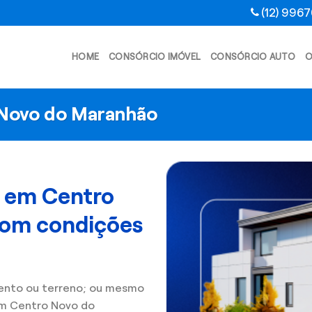
(12) 996
HOME
CONSÓRCIO IMÓVEL
CONSÓRCIO AUTO
O
 Novo do Maranhão
l em Centro
com condições
ento ou terreno; ou mesmo
m Centro Novo do