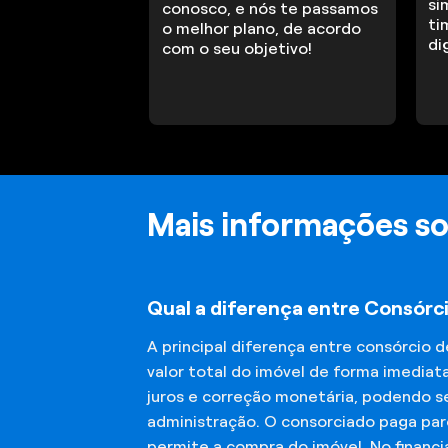
si
conosco, e nós te passamos
ti
o melhor plano, de acordo
di
com o seu objetivo!
Mais informações s
Qual a diferença entre Consórc
A principal diferença entre consórcio 
valor total do imóvel de forma imediat
juros e correção monetária, podendo se
administração. O consorciado paga parc
permite a compra do imóvel. No financ