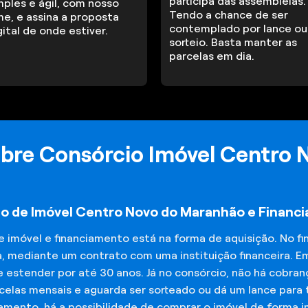
participa das assembleias.
mples e ágil, com nosso
Tendo a chance de ser
me, e assina a proposta
contemplado por lance ou
gital de onde estiver.
sorteio. Basta manter as
parcelas em dia.
obre Consórcio Imóvel Centro
io de Imóvel Centro Novo do Maranhão e Financ
de imóvel e financiamento está na forma de aquisição. No 
a, mediante um contrato com uma instituição financeira. E
 estender por até 30 anos. Já no consórcio, não há cobran
elas mensais e aguarda ser sorteado ou dá um lance para t
iamento, há a possibilidade de comprar o imóvel de forma 