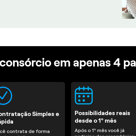
consórcio em apenas 4 p
Possibilidades reais
ontratação Simples e
desde o 1º mês
ápida
Após o 1º mês você já
cê contrata de forma