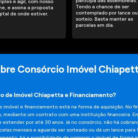
participa das assembleias.
mples e ágil, com nosso
Tendo a chance de ser
me, e assina a proposta
contemplado por lance ou
gital de onde estiver.
sorteio. Basta manter as
parcelas em dia.
bre Consórcio Imóvel Chiapet
io de Imóvel Chiapetta e Financiamento?
de imóvel e financiamento está na forma de aquisição. No 
a, mediante um contrato com uma instituição financeira. E
 estender por até 30 anos. Já no consórcio, não há cobran
elas mensais e aguarda ser sorteado ou dá um lance para t
iamento, há a possibilidade de comprar o imóvel de forma 