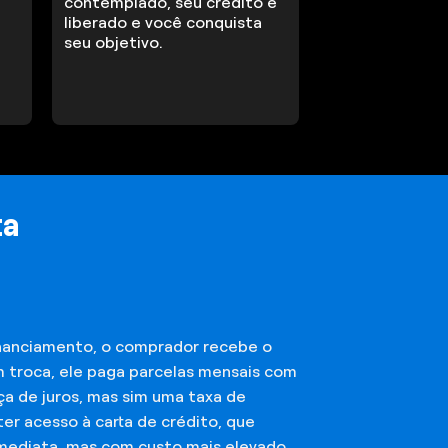
contemplado, seu crédito é
liberado e você conquista
seu objetivo.
ta
financiamento, o comprador recebe o
m troca, ele paga parcelas mensais com
ça de juros, mas sim uma taxa de
er acesso à carta de crédito, que
imediata, mas com custo mais elevado