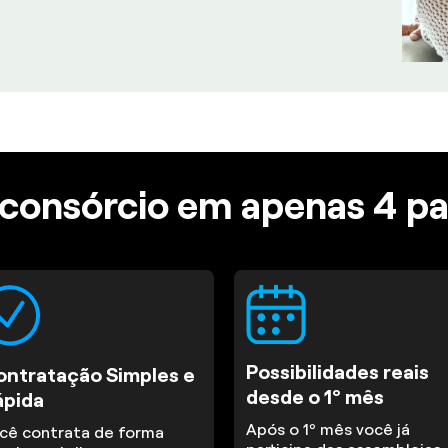
consórcio em apenas 4 p
Possibilidades reais
ontratação Simples e
desde o 1º mês
ápida
Após o 1º mês você já
cê contrata de forma