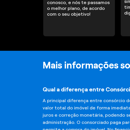
si
conosco, e nós te passamos
ti
o melhor plano, de acordo
di
com o seu objetivo!
Mais informações so
Qual a diferença entre Consórc
A principal diferença entre consórcio 
valor total do imóvel de forma imediat
juros e correção monetária, podendo se
administração. O consorciado paga parc
permite a compra do imóvel. No financ