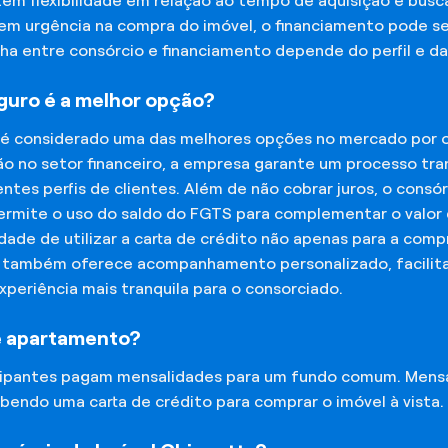
tem flexibilidade em relação ao tempo de aquisição e bu
tem urgência na compra do imóvel, o financiamento pode s
lha entre consórcio e financiamento depende do perfil e 
eguro é a melhor opção?
 é considerado uma das melhores opções no mercado por of
o no setor financeiro, a empresa garante um processo tra
tes perfis de clientes. Além de não cobrar juros, o cons
rmite o uso do saldo do FGTS para complementar o valor d
lidade de utilizar a carta de crédito não apenas para a co
o também oferece acompanhamento personalizado, facilit
experiência mais tranquila para o consorciado.
e apartamento?
icipantes pagam mensalidades para um fundo comum. Mens
bendo uma carta de crédito para comprar o imóvel à vista.