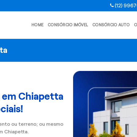
(12) 996
HOME
CONSÓRCIO IMÓVEL
CONSÓRCIO AUTO
O
ta
l em Chiapetta
iais!
ento ou terreno; ou mesmo
m Chiapetta.