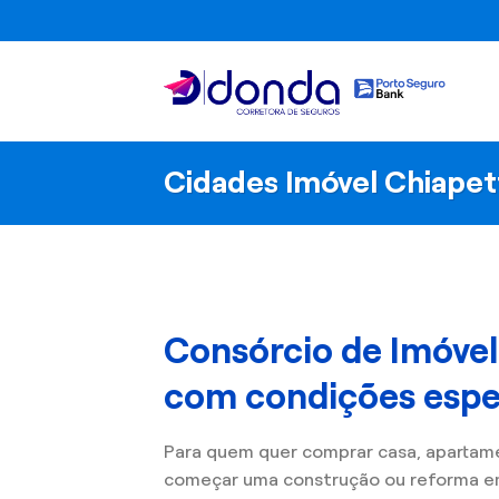
Skip
to
content
Cidades Imóvel Chiapet
Consórcio de Imóve
com condições espec
Para quem quer comprar casa, apartam
começar uma construção ou reforma e