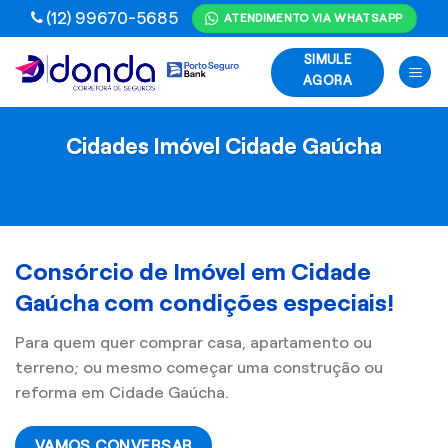
Skip
(12) 99670-5685
ATENDIMENTO VIA WHATSAPP
to
SIMULE
content
AGORA
Cidades Imóvel Cidade Gaúcha
Consórcio de Imóvel em Cidade
Gaúcha com condições especiais!
Para quem quer comprar casa, apartamento ou
terreno; ou mesmo começar uma construção ou
reforma em Cidade Gaúcha.
VAMOS CONVERSAR