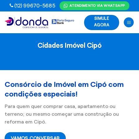
Skip
(12) 99670-5685
ATENDIMENTO VIA WHATSAPP
to
SIMULE
content
AGORA
Cidades Imóvel Cipó
Consórcio de Imóvel em Cipó com
condições especiais!
Para quem quer comprar casa, apartamento ou
terreno; ou mesmo começar uma construção ou
reforma em Cipó.
VAMOS CONVERSAR