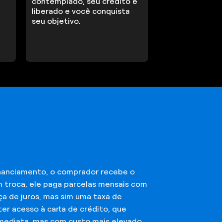
contemplado, seu crédito é
liberado e você conquista
seu objetivo.
financiamento, o comprador recebe o
m troca, ele paga parcelas mensais com
ça de juros, mas sim uma taxa de
er acesso à carta de crédito, que
imediata, mas com custo mais elevado