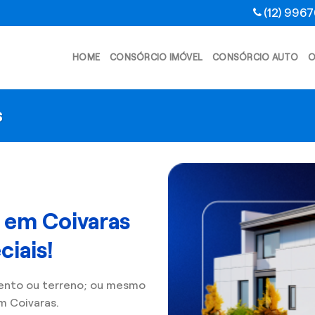
(12) 996
HOME
CONSÓRCIO IMÓVEL
CONSÓRCIO AUTO
O
s
 em Coivaras
iais!
ento ou terreno; ou mesmo
m Coivaras.