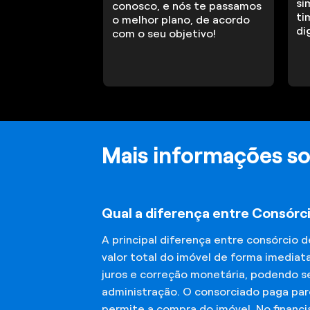
si
conosco, e nós te passamos
ti
o melhor plano, de acordo
di
com o seu objetivo!
Mais informações so
Qual a diferença entre Consórc
A principal diferença entre consórcio 
valor total do imóvel de forma imediat
juros e correção monetária, podendo se
administração. O consorciado paga parc
permite a compra do imóvel. No financ