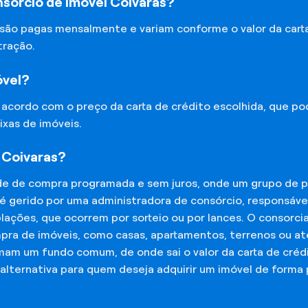
sórcio de Imóvel Coivaras?
 são pagas mensalmente e variam conforme o valor da cart
tração.
óvel?
e acordo com o preço da carta de crédito escolhida, que p
ixas de imóveis.
 Coivaras?
de de compra programada e sem juros, onde um grupo de p
 é gerido por uma administradora de consórcio, responsáv
mplações, que ocorrem por sorteio ou por lances. O consor
mpra de imóveis, como casas, apartamentos, terrenos ou a
mam um fundo comum, de onde sai o valor da carta de créd
lternativa para quem deseja adquirir um imóvel de forma 