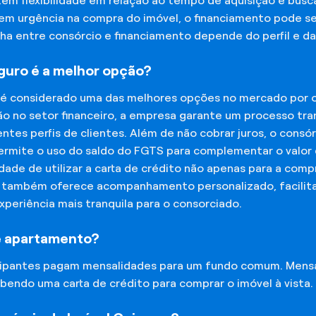
tem flexibilidade em relação ao tempo de aquisição e bu
tem urgência na compra do imóvel, o financiamento pode s
lha entre consórcio e financiamento depende do perfil e 
eguro é a melhor opção?
 é considerado uma das melhores opções no mercado por of
o no setor financeiro, a empresa garante um processo tra
tes perfis de clientes. Além de não cobrar juros, o cons
rmite o uso do saldo do FGTS para complementar o valor d
lidade de utilizar a carta de crédito não apenas para a co
o também oferece acompanhamento personalizado, facilit
experiência mais tranquila para o consorciado.
e apartamento?
icipantes pagam mensalidades para um fundo comum. Mens
bendo uma carta de crédito para comprar o imóvel à vista.