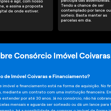
participa das assembleias.
mples e ágil, com nosso
Tendo a chance de ser
me, e assina a proposta
contemplado por lance ou
gital de onde estiver.
sorteio. Basta manter as
parcelas em dia.
bre Consórcio Imóvel Coivaras
io de Imóvel Coivaras e Financiamento?
de imóvel e financiamento está na forma de aquisição. No 
a, mediante um contrato com uma instituição financeira. E
 estender por até 30 anos. Já no consórcio, não há cobran
elas mensais e aguarda ser sorteado ou dá um lance para t
iamento, há a possibilidade de comprar o imóvel de forma 