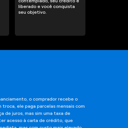
contemplado, seu crédito é
liberado e você conquista
seu objetivo.
financiamento, o comprador recebe o
m troca, ele paga parcelas mensais com
ça de juros, mas sim uma taxa de
er acesso à carta de crédito, que
imediata, mas com custo mais elevado