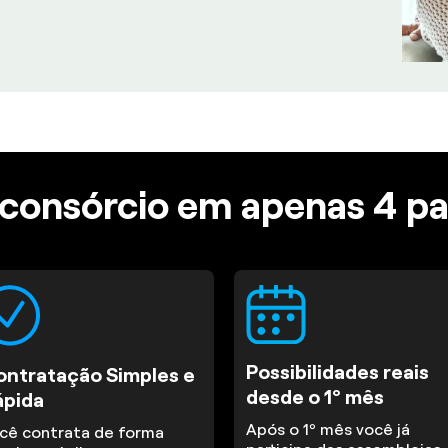
consórcio em apenas 4 p
Possibilidades reais
ontratação Simples e
desde o 1º mês
ápida
Após o 1º mês você já
cê contrata de forma