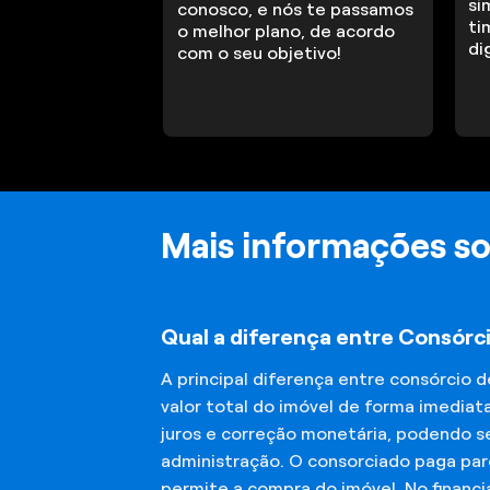
si
conosco, e nós te passamos
ti
o melhor plano, de acordo
di
com o seu objetivo!
Mais informações so
Qual a diferença entre Consórc
A principal diferença entre consórcio 
valor total do imóvel de forma imediat
juros e correção monetária, podendo se
administração. O consorciado paga parc
permite a compra do imóvel. No financ