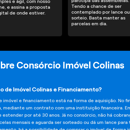
participa das assembleias.
mples e ágil, com nosso
Tendo a chance de ser
me, e assina a proposta
contemplado por lance ou
gital de onde estiver.
sorteio. Basta manter as
parcelas em dia.
bre Consórcio Imóvel Colinas
io de Imóvel Colinas e Financiamento?
de imóvel e financiamento está na forma de aquisição. No 
a, mediante um contrato com uma instituição financeira. E
 estender por até 30 anos. Já no consórcio, não há cobran
elas mensais e aguarda ser sorteado ou dá um lance para t
iamento, há a possibilidade de comprar o imóvel de forma 