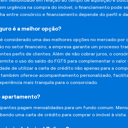
tem flexibilidade em relação ao tempo de aquisição e bu
tem urgência na compra do imóvel, o financiamento pode s
lha entre consórcio e financiamento depende do perfil e 
eguro é a melhor opção?
 é considerado uma das melhores opções no mercado por of
o no setor financeiro, a empresa garante um processo tra
tes perfis de clientes. Além de não cobrar juros, o cons
rmite o uso do saldo do FGTS para complementar o valor d
lidade de utilizar a carta de crédito não apenas para a co
o também oferece acompanhamento personalizado, facilit
experiência mais tranquila para o consorciado.
e apartamento?
icipantes pagam mensalidades para um fundo comum. Mens
bendo uma carta de crédito para comprar o imóvel à vista.